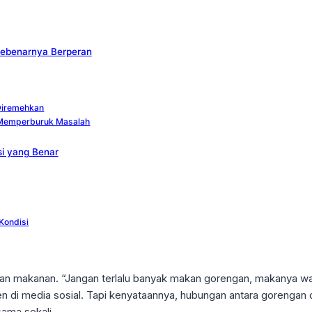
 Sebenarnya Berperan
 Diremehkan
sa Memperburuk Masalah
si yang Benar
Kondisi
hkan makanan. “Jangan terlalu banyak makan gorengan, makanya waj
n di media sosial. Tapi kenyataannya, hubungan antara gorengan d
ama sekali.