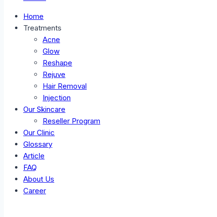
Home
Treatments
Acne
Glow
Reshape
Rejuve
Hair Removal
Injection
Our Skincare
Reseller Program
Our Clinic
Glossary
Article
FAQ
About Us
Career