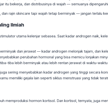
ar itu bekerja, dan distribusinya di wajah — semuanya dipengaruhi
dan rajin skincare tapi wajah tetap berminyak — jangan terlalu ke
ling Ilmiah
 stimulator utama kelenjar sebasea. Saat kadar androgen naik, k
berminyak dan jerawat — kadar androgen melonjak tajam, dan kelen
i menyebabkan perubahan hormonal yang bisa memicu lonjakan min
a-tiba lebih berminyak atau lebih rentan jerawat di waktu-waktu t
 juga sering menyebabkan kadar androgen yang tinggi secara ko
u memiliki gejala lain seperti siklus menstruasi yang tidak teratu
buh memproduksi hormon kortisol. Dan kortisol, ternyata, juga memi