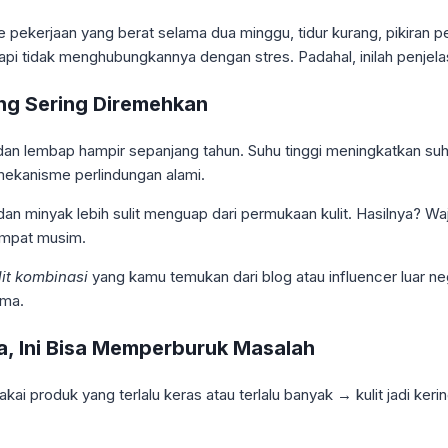
pekerjaan yang berat selama dua minggu, tidur kurang, pikiran p
tapi tidak menghubungkannya dengan stres. Padahal, inilah penjel
ang Sering Diremehkan
s dan lembap hampir sepanjang tahun. Suhu tinggi meningkatkan suh
ekanisme perlindungan alami.
an minyak lebih sulit menguap dari permukaan kulit. Hasilnya? Waj
 empat musim.
lit kombinasi
yang kamu temukan dari blog atau influencer luar neg
ama.
a, Ini Bisa Memperburuk Masalah
pakai produk yang terlalu keras atau terlalu banyak → kulit jadi k