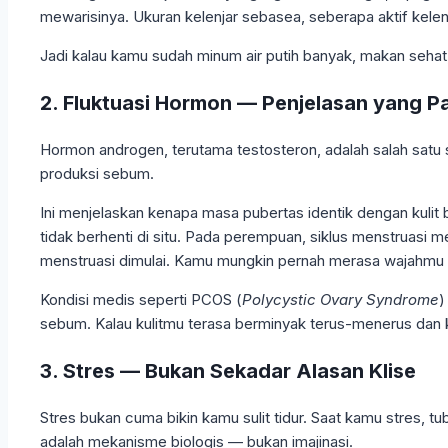
mewarisinya. Ukuran kelenjar sebasea, seberapa aktif kelenj
Jadi kalau kamu sudah minum air putih banyak, makan sehat, 
2. Fluktuasi Hormon — Penjelasan yang Pa
Hormon androgen, terutama testosteron, adalah salah satu
produksi sebum.
Ini menjelaskan kenapa masa pubertas identik dengan kulit 
tidak berhenti di situ. Pada perempuan, siklus menstruas
menstruasi dimulai. Kamu mungkin pernah merasa wajahmu tib
Kondisi medis seperti PCOS (
Polycystic Ovary Syndrome
)
sebum. Kalau kulitmu terasa berminyak terus-menerus dan kam
3. Stres — Bukan Sekadar Alasan Klise
Stres bukan cuma bikin kamu sulit tidur. Saat kamu stres, tu
adalah mekanisme biologis — bukan imajinasi.