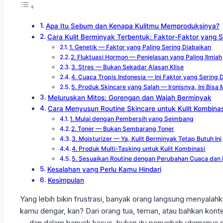
Apa Itu Sebum dan Kenapa Kulitmu Memproduksinya?
Cara Kulit Berminyak Terbentuk: Faktor-Faktor yang
1. Genetik — Faktor yang Paling Sering Diabaikan
2. Fluktuasi Hormon — Penjelasan yang Paling Ilmiah
3. Stres — Bukan Sekadar Alasan Klise
4. Cuaca Tropis Indonesia — Ini Faktor yang Sering
5. Produk Skincare yang Salah — Ironisnya, Ini Bi
Meluruskan Mitos: Gorengan dan Wajah Berminyak
Cara Menyusun Routine Skincare untuk Kulit Kombina
1. Mulai dengan Pembersih yang Seimbang
2. Toner — Bukan Sembarang Toner
3. Moisturizer — Ya, Kulit Berminyak Tetap Butuh Ini
4. Produk Multi-Tasking untuk Kulit Kombinasi
5. Sesuaikan Routine dengan Perubahan Cuaca dan 
Kesalahan yang Perlu Kamu Hindari
Kesimpulan
Yang lebih bikin frustrasi, banyak orang langsung menyala
kamu dengar, kan? Dari orang tua, teman, atau bahkan konte
— dan dalam banyak kasus, bukan itu penyebab utamanya s