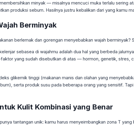
f membersihkan minyak — misalnya mencuci muka terlalu sering ata
an produksi sebum. Hasilnya justru kebalikan dari yang kamu m
Wajah Berminyak
ah makanan berlemak dan gorengan menyebabkan wajah berminyak? S
elenjar sebasea di wajahmu adalah dua hal yang berbeda jalurn
r-faktor yang sudah disebutkan di atas — hormon, genetik, stres
indeks glikemik tinggi (makanan manis dan olahan yang menyebab
um), serta produk susu pada beberapa orang yang sensitif. Ta
ntuk Kulit Kombinasi yang Benar
i punya tantangan unik: kamu harus menyeimbangkan zona T yang be