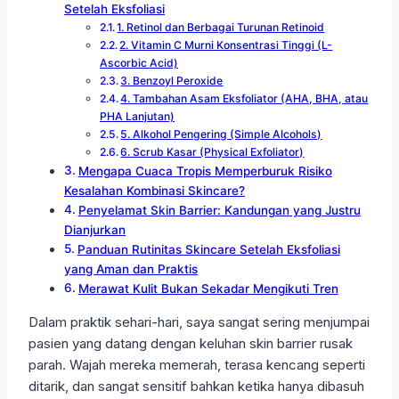
Setelah Eksfoliasi
1. Retinol dan Berbagai Turunan Retinoid
2. Vitamin C Murni Konsentrasi Tinggi (L-
Ascorbic Acid)
3. Benzoyl Peroxide
4. Tambahan Asam Eksfoliator (AHA, BHA, atau
PHA Lanjutan)
5. Alkohol Pengering (Simple Alcohols)
6. Scrub Kasar (Physical Exfoliator)
Mengapa Cuaca Tropis Memperburuk Risiko
Kesalahan Kombinasi Skincare?
Penyelamat Skin Barrier: Kandungan yang Justru
Dianjurkan
Panduan Rutinitas Skincare Setelah Eksfoliasi
yang Aman dan Praktis
Merawat Kulit Bukan Sekadar Mengikuti Tren
Dalam praktik sehari-hari, saya sangat sering menjumpai
pasien yang datang dengan keluhan skin barrier rusak
parah. Wajah mereka memerah, terasa kencang seperti
ditarik, dan sangat sensitif bahkan ketika hanya dibasuh