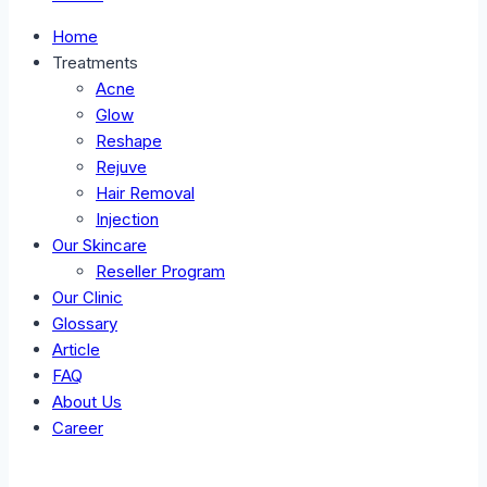
Home
Treatments
Acne
Glow
Reshape
Rejuve
Hair Removal
Injection
Our Skincare
Reseller Program
Our Clinic
Glossary
Article
FAQ
About Us
Career