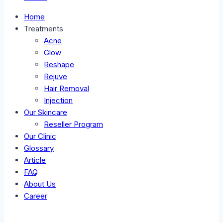
Home
Treatments
Acne
Glow
Reshape
Rejuve
Hair Removal
Injection
Our Skincare
Reseller Program
Our Clinic
Glossary
Article
FAQ
About Us
Career