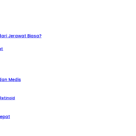
ari Jerawat Biasa?
at
dan Medis
Retinoid
epat