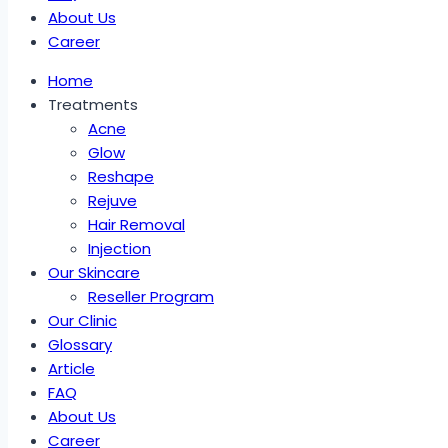
About Us
Career
Home
Treatments
Acne
Glow
Reshape
Rejuve
Hair Removal
Injection
Our Skincare
Reseller Program
Our Clinic
Glossary
Article
FAQ
About Us
Career