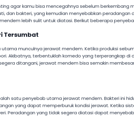
ting agar kamu bisa mencegahnya sebelum berkembang men
it mati, dan bakteri, yang kemudian menyebabkan peradangan d
endem lebih sulit untuk diatasi. Berikut beberapa penyeba
ori Tersumbat
icu utama munculnya jerawat mendem. Ketika produksi sebum
pori. Akibatnya, terbentuklah komedo yang terperangkap di
tidak segera ditangani, jerawat mendem bisa semakin membe
salah satu penyebab utama jerawat mendem. Bakteri ini hid
an yang dapat memperburuk kondisi jerawat. Ketika sistem
nyeri. Peradangan yang tidak segera diatasi dapat menyeba