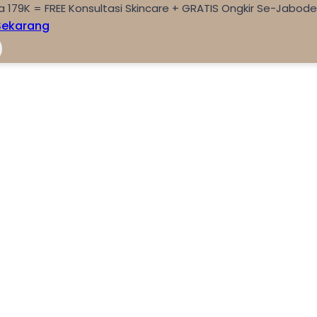
a 179K = FREE Konsultasi Skincare + GRATIS Ongkir Se-Jabod
Sekarang