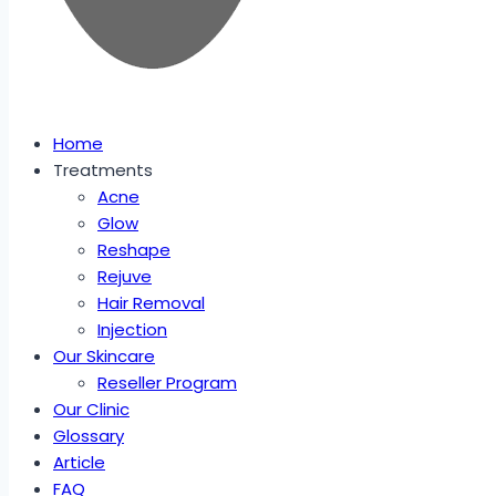
Home
Treatments
Acne
Glow
Reshape
Rejuve
Hair Removal
Injection
Our Skincare
Reseller Program
Our Clinic
Glossary
Article
FAQ