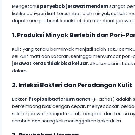
Mengetahui
penyebab jerawat mendem
sangat pen
ketika pori-pori kulit tersumbat oleh minyak, sel kul
dapat memperburuk kondisi ini dan membuat jerawat m
1. Produksi Minyak Berlebih dan Pori-P
Kulit yang terlalu berminyak menjadi salah satu pem
sel kulit mati dan kotoran, sehingga menyumbat pori-
jerawat keras tidak bisa keluar
. Jika kondisi ini 
dalam.
2. Infeksi Bakteri dan Peradangan Kulit
Bakteri
Propionibacterium acnes
(P. acnes) adalah 
berkembang biak dengan cepat, menyebabkan peradang
sekitar jerawat menjadi merah, bengkak, dan terasa 
sembuh dan sering kali meninggalkan bekas luka.
3. Perubahan Hormon