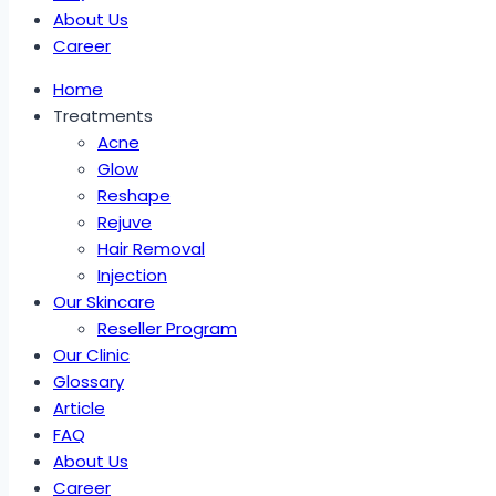
About Us
Career
Home
Treatments
Acne
Glow
Reshape
Rejuve
Hair Removal
Injection
Our Skincare
Reseller Program
Our Clinic
Glossary
Article
FAQ
About Us
Career