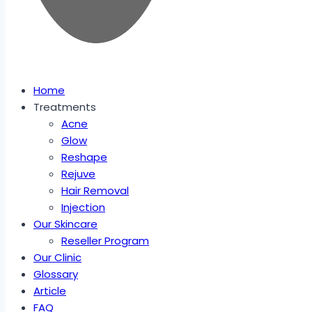
Home
Treatments
Acne
Glow
Reshape
Rejuve
Hair Removal
Injection
Our Skincare
Reseller Program
Our Clinic
Glossary
Article
FAQ