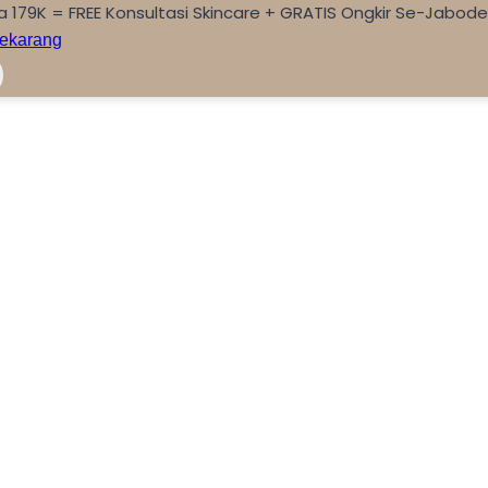
a 179K = FREE Konsultasi Skincare + GRATIS Ongkir Se-Jabod
ekarang