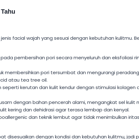
 Tahu
jenis facial wajah yang sesuai dengan kebutuhan kulitmu. B
us pada pembersihan pori secara menyeluruh dan eksfoliasi ri
uk membersihkan pori tersumbat dan mengurangi peradang
id atau tea tree oil.
perti kerutan dan kulit kendur dengan stimulasi kolagen d
sam dengan bahan pencerah alami, mengangkat sel kulit m
ulit kering dan dehidrasi agar terasa lembap dan kenyal.
llergenic dan teknik lembut agar tidak menimbulkan irita
apat disesuaikan dengan kondisi dan kebutuhan kulitmu, jadi 