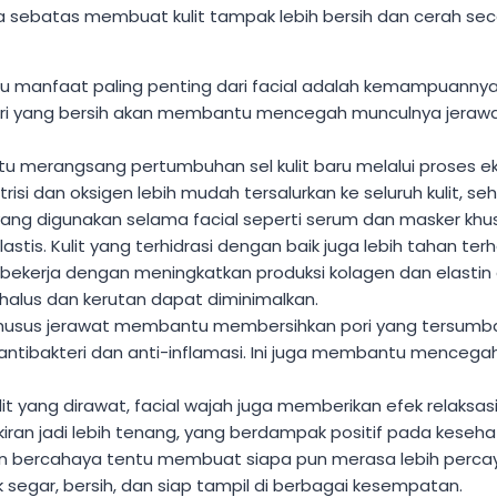
 sebatas membuat kulit tampak lebih bersih dan cerah sec
u manfaat paling penting dari facial adalah kemampuannya
 Pori yang bersih akan membantu mencegah munculnya jeraw
merangsang pertumbuhan sel kulit baru melalui proses eksfo
si dan oksigen lebih mudah tersalurkan ke seluruh kulit, seh
ang digunakan selama facial seperti serum dan masker kh
astis. Kulit yang terhidrasi dengan baik juga lebih tahan te
 bekerja dengan meningkatkan produksi kolagen dan elastin d
s halus dan kerutan dapat diminimalkan.
khusus jerawat membantu membersihkan pori yang tersum
ibakteri dan anti-inflamasi. Ini juga membantu menceg
lit yang dirawat, facial wajah juga memberikan efek relaksa
iran jadi lebih tenang, yang berdampak positif pada kesehat
n bercahaya tentu membuat siapa pun merasa lebih percaya 
segar, bersih, dan siap tampil di berbagai kesempatan.