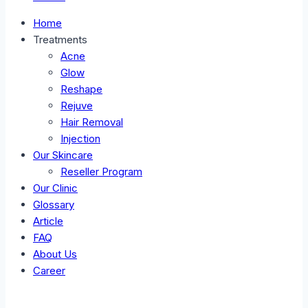
Home
Treatments
Acne
Glow
Reshape
Rejuve
Hair Removal
Injection
Our Skincare
Reseller Program
Our Clinic
Glossary
Article
FAQ
About Us
Career