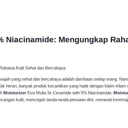
% Niacinamide: Mengungkap Rahas
wajah yang sehat dan bercahaya adalah dambaan setiap orang. Namun,
an. Tak heran, banyak produk kecantikan yang hadir dengan klaim-kli
ah
Moisturizer
Eva Mulia 3x Ceramide with 5% Niacinamide.
Moistur
cangan kulit, mencegah tanda-tanda penuaan dini, merawat keremajaa