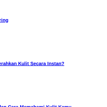
ring
erahkan Kulit Secara Instan?
dan Cara Memahami Kulit Kamu