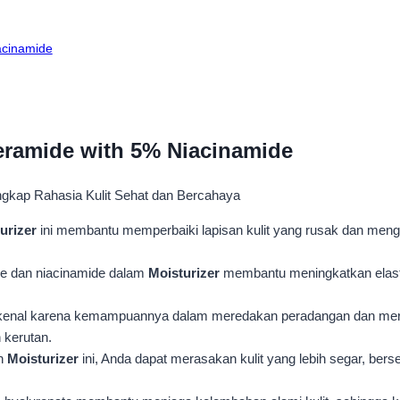
acinamide
eramide with 5% Niacinamide
urizer
ini membantu memperbaiki lapisan kulit yang rusak dan men
de dan niacinamide dalam
Moisturizer
membantu meningkatkan elasti
ikenal karena kemampuannya dalam meredakan peradangan dan mera
 kerutan.
an
Moisturizer
ini, Anda dapat merasakan kulit yang lebih segar, ber