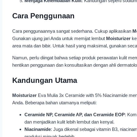
Menjaga Kelembaban Kulit
: Kandungan seperti sodium 
Cara Penggunaan
Cara penggunaannya sangat sederhana. Cukup aplikasikan
Mo
Gunakan ujung jari Anda untuk memijat lembut
Moisturizer
ke 
area mata dan bibir. Untuk hasil yang maksimal, gunakan secara
Namun, perlu diingat bahwa setiap produk perawatan kulit memil
hentikan penggunaan dan konsultasikan dengan ahli dermatolo
Kandungan Utama
Moisturizer
Eva Mulia 3x Ceramide with 5% Niacinamide menga
Anda. Beberapa bahan utamanya meliputi:
Ceramide NP, Ceramide AP, dan Ceramide EOP
: Kom
dan menjadikan kulit lebih lembut dan kenyal.
Niacinamide
: Juga dikenal sebagai vitamin B3, niacin
produksi minyak berlebih.