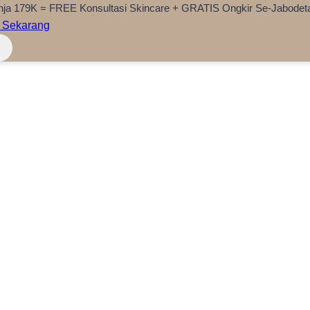
nja 179K = FREE Konsultasi Skincare + GRATIS Ongkir Se-Jabodet
 Sekarang