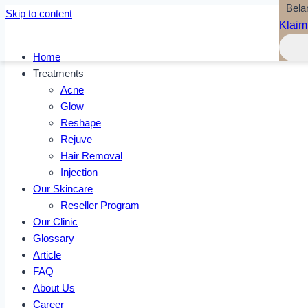
Bela
Skip to content
Klaim
Home
Treatments
Acne
Glow
Reshape
Rejuve
Hair Removal
Injection
Our Skincare
Reseller Program
Our Clinic
Glossary
Article
FAQ
About Us
Career