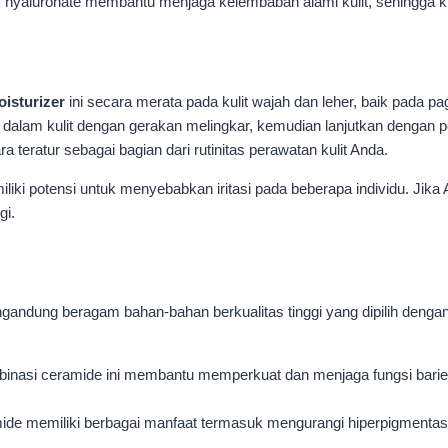
hyaluronate membantu menjaga kelembaban alami kulit, sehingga kuli
isturizer
ini secara merata pada kulit wajah dan leher, baik pada p
dalam kulit dengan gerakan melingkar, kemudian lanjutkan dengan p
 teratur sebagai bagian dari rutinitas perawatan kulit Anda.
iki potensi untuk menyebabkan iritasi pada beberapa individu. Jika A
gi.
ndung beragam bahan-bahan berkualitas tinggi yang dipilih dengan 
binasi ceramide ini membantu memperkuat dan menjaga fungsi barier 
amide memiliki berbagai manfaat termasuk mengurangi hiperpigmenta