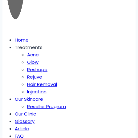
Home
Treatments
Acne
Glow
Reshape
Rejuve
Hair Removal
Injection
Our Skincare
Reseller Program
Our Clinic
Glossary
Article
FAQ