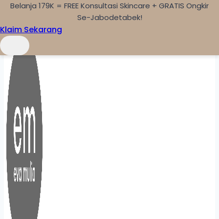
Belanja 179K = FREE Konsultasi Skincare + GRATIS Ongkir
Skip to content
Se-Jabodetabek!
Klaim Sekarang