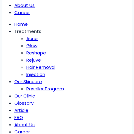
About Us
Career
Home
Treatments
Acne
Glow
Reshape
Rejuve
Hair Removal
Injection
Our Skincare
Reseller Program
Our Clinic
Glossary
Article
FAQ
About Us
Career