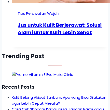
Tips Perawatan Wajah
Jus untuk Kulit Berjerawat: Solusi
Alami untuk Kulit Lebih Sehat
Trending Post
Recent Posts
Kulit Belang Akibat Sunburn: Apa yang Bisa Dilakukan
agar Lebih Cepat Merata?
Cara Cek Skincare Kadaluarsa: Jangan Pakai Kalau