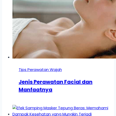
Tips Perawatan Wajah
Jenis Perawatan Facial dan
Manfaatnya