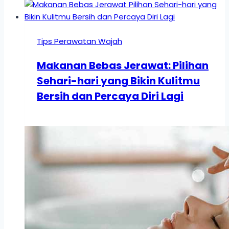
Tips Perawatan Wajah
Makanan Bebas Jerawat: Pilihan
Sehari-hari yang Bikin Kulitmu
Bersih dan Percaya Diri Lagi