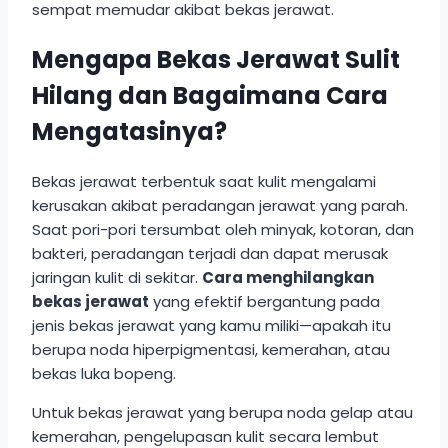
sempat memudar akibat bekas jerawat.
Mengapa Bekas Jerawat Sulit
Hilang dan Bagaimana Cara
Mengatasinya?
Bekas jerawat terbentuk saat kulit mengalami
kerusakan akibat peradangan jerawat yang parah.
Saat pori-pori tersumbat oleh minyak, kotoran, dan
bakteri, peradangan terjadi dan dapat merusak
jaringan kulit di sekitar.
Cara menghilangkan
bekas jerawat
yang efektif bergantung pada
jenis bekas jerawat yang kamu miliki—apakah itu
berupa noda hiperpigmentasi, kemerahan, atau
bekas luka bopeng.
Untuk bekas jerawat yang berupa noda gelap atau
kemerahan, pengelupasan kulit secara lembut