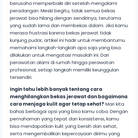
berusaha memperbaiki diri setelah mengalami
peradangan. Meski begitu, tidak semua bekas
jerawat bisa hilang dengan sendirinya, terutama
yang sudah lama dan membekas dalam. Jika kamu
merasa frustrasi karena bekas jerawat tidak
kunjung pudar, artikel ini hadir untuk membantumu
memahami langkah-langkah apa saja yang bisa
dilakukan untuk mengatasi masalah ini. Dari
perawatan alami di rumah hingga perawatan
profesional, setiap langkah memiliki keunggulan
tersendiri.
Ingin tahu lebih banyak tentang cara
menghilangkan bekas jerawat dan bagaimana
cara menjaga kulit agar tetap sehat?
Mari kita
bahas berbagai opsi yang bisa kamu coba. Dengan
pemahaman yang tepat dan konsistensi, kamu
bisa mendapatkan kulit yang bersih dan sehat,
serta mengembalikan kepercayaan dirimu yang