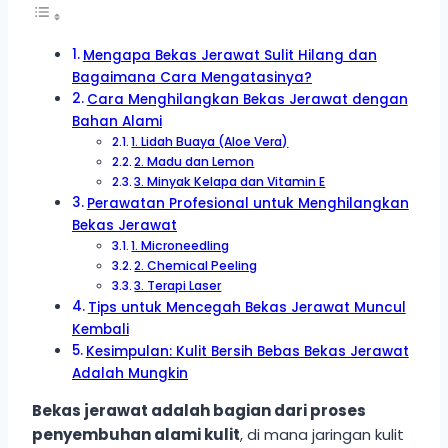
Mengapa Bekas Jerawat Sulit Hilang dan
Bagaimana Cara Mengatasinya?
Cara Menghilangkan Bekas Jerawat dengan
Bahan Alami
1. Lidah Buaya (Aloe Vera)
2. Madu dan Lemon
3. Minyak Kelapa dan Vitamin E
Perawatan Profesional untuk Menghilangkan
Bekas Jerawat
1. Microneedling
2. Chemical Peeling
3. Terapi Laser
Tips untuk Mencegah Bekas Jerawat Muncul
Kembali
Kesimpulan: Kulit Bersih Bebas Bekas Jerawat
Adalah Mungkin
Bekas jerawat adalah bagian dari proses
penyembuhan alami kulit
, di mana jaringan kulit