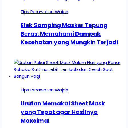
Tips Perawatan Wajah
Efek Samping Masker Tepung
Beras: Memahami Dampak
Kesehatan yang Mungkin Terjadi
Tips Perawatan Wajah
Urutan Memakai Sheet Mask
yang Tepat agar Hasilnya
Maksimal