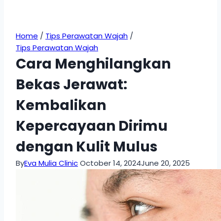
Home
/
Tips Perawatan Wajah
/
Tips Perawatan Wajah
Cara Menghilangkan
Bekas Jerawat:
Kembalikan
Kepercayaan Dirimu
dengan Kulit Mulus
By
Eva Mulia Clinic
October 14, 2024
June 20, 2025