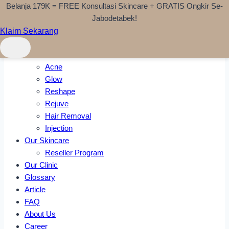
Belanja 179K = FREE Konsultasi Skincare + GRATIS Ongkir Se-
Skip to content
Jabodetabek!
Klaim Sekarang
Home
Treatments
Acne
Glow
Reshape
Rejuve
Hair Removal
Injection
Our Skincare
Reseller Program
Our Clinic
Glossary
Article
FAQ
About Us
Career