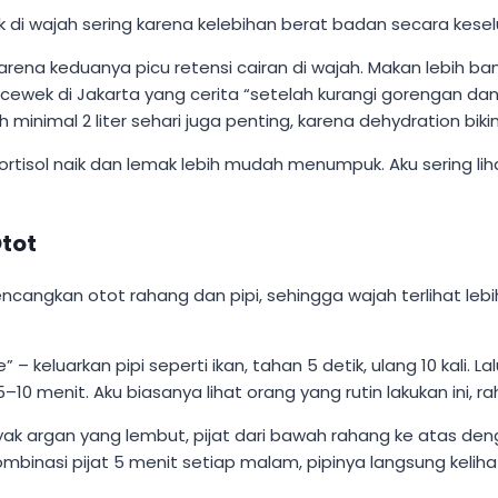
 di wajah sering karena kelebihan berat badan secara keseluru
ena keduanya picu retensi cairan di wajah. Makan lebih ban
ek di Jakarta yang cerita “setelah kurangi gorengan dan 
minimal 2 liter sehari juga penting, karena dehydration bikin
ortisol naik dan lemak lebih mudah menumpuk. Aku sering lihat 
Otot
gkan otot rahang dan pipi, sehingga wajah terlihat lebih t
 – keluarkan pipi seperti ikan, tahan 5 detik, ulang 10 kali. 
 5–10 menit. Aku biasanya lihat orang yang rutin lakukan ini,
k argan yang lembut, pijat dari bawah rahang ke atas denga
inasi pijat 5 menit setiap malam, pipinya langsung kelihat