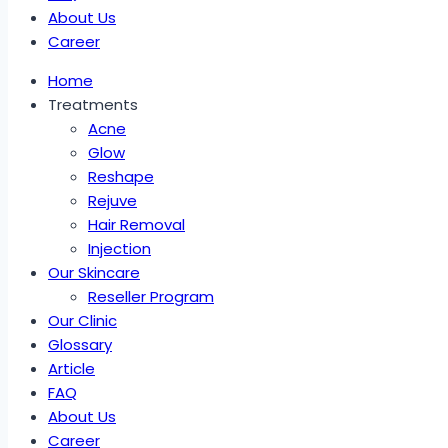
About Us
Career
Home
Treatments
Acne
Glow
Reshape
Rejuve
Hair Removal
Injection
Our Skincare
Reseller Program
Our Clinic
Glossary
Article
FAQ
About Us
Career