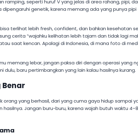
an ramping, seperti huruf V yang jelas di area rahang, pip
a dipengaruhi genetik, karena memang ada yang punya pipi a
sa terlihat lebih fresh, confident, dan bahkan kesehatan se
gsung cerita “wajahku kelihatan lebih tajam dan tidak lagi mal
au saat kencan. Apalagi di Indonesia, di mana foto di media 
netikmu memang lebar, jangan paksa diri dengan operasi yang
ami dulu, baru pertimbangkan yang lain kalau hasilnya kurang.
 Benar
 orang yang berhasil, dari yang cuma gaya hidup sampai yang
 hasilnya. Jangan buru-buru, karena wajah butuh waktu 4–8 
Utama