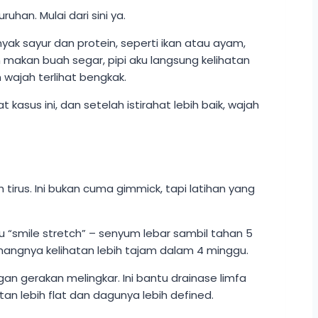
han. Mulai dari sini ya.
yak sayur dan protein, seperti ikan atau ayam,
makan buah segar, pipi aku langsung kelihatan
 wajah terlihat bengkak.
kasus ini, dan setelah istirahat lebih baik, wajah
irus. Ini bukan cuma gimmick, tapi latihan yang
Lalu “smile stretch” – senyum lebar sambil tahan 5
 rahangnya kelihatan lebih tajam dalam 4 minggu.
n gerakan melingkar. Ini bantu drainase limfa
an lebih flat dan dagunya lebih defined.