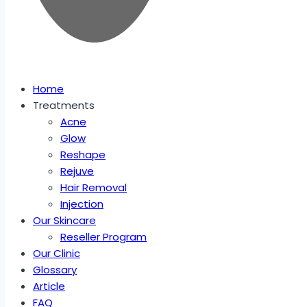
Home
Treatments
Acne
Glow
Reshape
Rejuve
Hair Removal
Injection
Our Skincare
Reseller Program
Our Clinic
Glossary
Article
FAQ