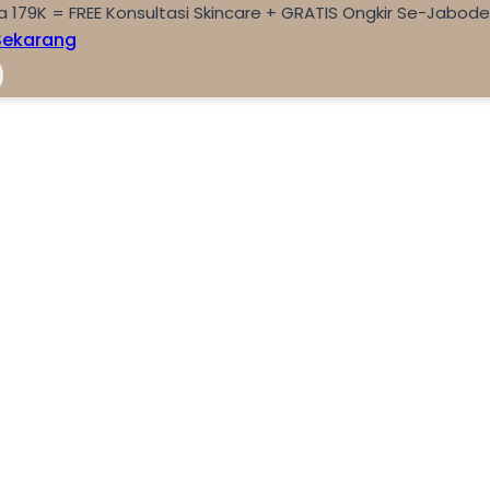
a 179K = FREE Konsultasi Skincare + GRATIS Ongkir Se-Jabod
Sekarang