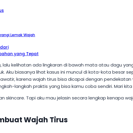
us
urangi Lemak Wajah
dari
ubahan yang Tepat
a, lalu kelihatan ada lingkaran di bawah mata atau dagu ya
. Aku biasanya lihat kasus ini muncul di kota-kota besar s
awatir, karena wajah tirus bisa dicapai dengan pendekatan y
h-langkah praktis yang bisa kamu coba sendiri. Mari kita b
klan skincare. Tapi aku mau jelasin secara lengkap kenapa waj
mbuat Wajah Tirus