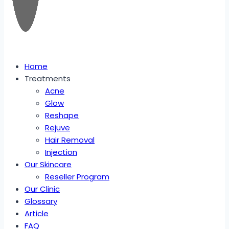
Home
Treatments
Acne
Glow
Reshape
Rejuve
Hair Removal
Injection
Our Skincare
Reseller Program
Our Clinic
Glossary
Article
FAQ