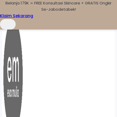
Belanja 179K = FREE Konsultasi Skincare + GRATIS Ongkir
Skip to content
Se-Jabodetabek!
Klaim Sekarang