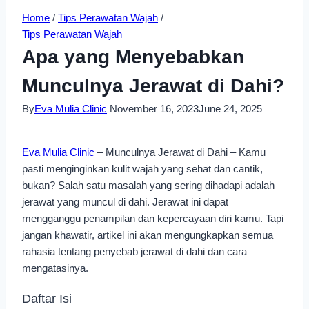
Home
/
Tips Perawatan Wajah
/
Tips Perawatan Wajah
Apa yang Menyebabkan
Munculnya Jerawat di Dahi?
By
Eva Mulia Clinic
November 16, 2023
June 24, 2025
Eva Mulia Clinic
– Munculnya Jerawat di Dahi – Kamu
pasti menginginkan kulit wajah yang sehat dan cantik,
bukan? Salah satu masalah yang sering dihadapi adalah
jerawat yang muncul di dahi. Jerawat ini dapat
mengganggu penampilan dan kepercayaan diri kamu. Tapi
jangan khawatir, artikel ini akan mengungkapkan semua
rahasia tentang penyebab jerawat di dahi dan cara
mengatasinya.
Daftar Isi