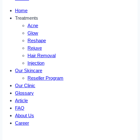
Home
Treatments
Acne
Glow
Reshape
Rejuve
Hair Removal
Injection
Our Skincare
Reseller Program
Our Clinic
Glossary
Article
FAQ
About Us
Career