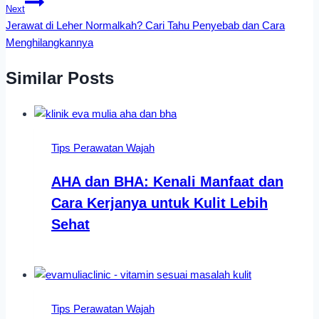
Next
Jerawat di Leher Normalkah? Cari Tahu Penyebab dan Cara
Menghilangkannya
Similar Posts
Tips Perawatan Wajah
AHA dan BHA: Kenali Manfaat dan
Cara Kerjanya untuk Kulit Lebih
Sehat
Tips Perawatan Wajah