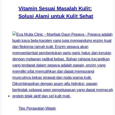
Vitamin Sesuai Masalah Kulit:
Solusi Alami untuk Kulit Sehat
Tips Perawatan Wajah