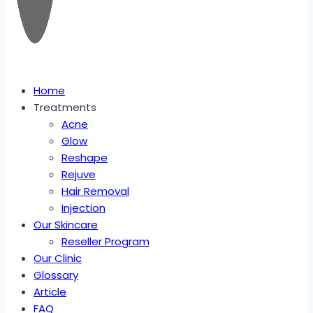
Home
Treatments
Acne
Glow
Reshape
Rejuve
Hair Removal
Injection
Our Skincare
Reseller Program
Our Clinic
Glossary
Article
FAQ