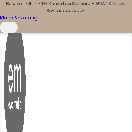
Belanja 179K = FREE Konsultasi Skincare + GRATIS Ongkir
Skip to content
Se-Jabodetabek!
Klaim Sekarang