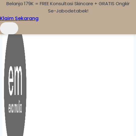
Belanja 179K = FREE Konsultasi Skincare + GRATIS Ongkir
Skip to content
Se-Jabodetabek!
Klaim Sekarang