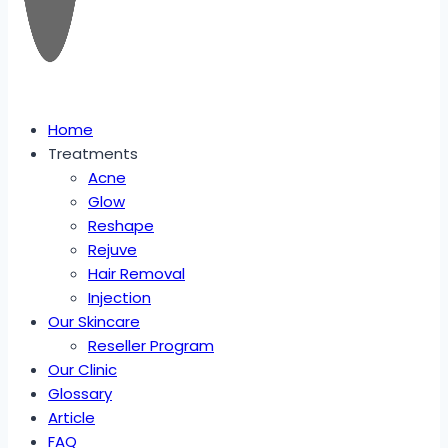
Home
Treatments
Acne
Glow
Reshape
Rejuve
Hair Removal
Injection
Our Skincare
Reseller Program
Our Clinic
Glossary
Article
FAQ