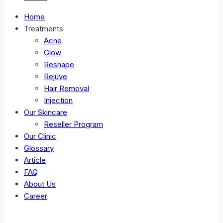
Home
Treatments
Acne
Glow
Reshape
Rejuve
Hair Removal
Injection
Our Skincare
Reseller Program
Our Clinic
Glossary
Article
FAQ
About Us
Career