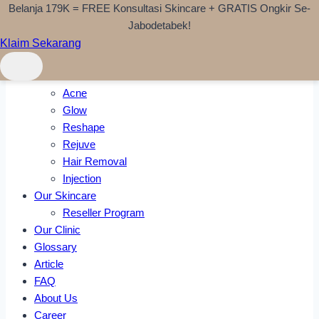
Belanja 179K = FREE Konsultasi Skincare + GRATIS Ongkir Se-
Skip to content
Jabodetabek!
Klaim Sekarang
Home
Treatments
Acne
Glow
Reshape
Rejuve
Hair Removal
Injection
Our Skincare
Reseller Program
Our Clinic
Glossary
Article
FAQ
About Us
Career