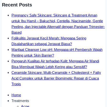
Recent Posts
Pregnancy Safe Skincare: Skincare & Treatment Aman
untuk Ibu Hamil – Bakuchiol, Centella, Niacinamide, Gentle
Peeling, dan Injectable Alternatif dengan Panduan Trimester-
Based
Folikulitis Jerawat Kecil Merah: Mengapa Sering
Disalahartikan sebagai Jerawat Biasa?
Manfaat Cleanser Low pH: Mengapa pH Pembersih Wajah
Penting untuk Skin Barrier?
Pengaruh Kualitas Air terhadap Kulit: Mengapa Air Mandi
Bisa Membuat Wajah Lebih Kering atau Sensitif?
Ceramide Skincare: Multi-Ceramide + Cholesterol + Fatty
Acid Complex untuk Barrier Biomimetic Repair di Cuaca
Tropis
Home
Treatments
Acne