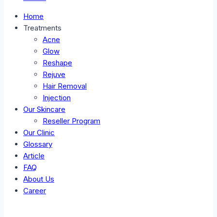
Home
Treatments
Acne
Glow
Reshape
Rejuve
Hair Removal
Injection
Our Skincare
Reseller Program
Our Clinic
Glossary
Article
FAQ
About Us
Career