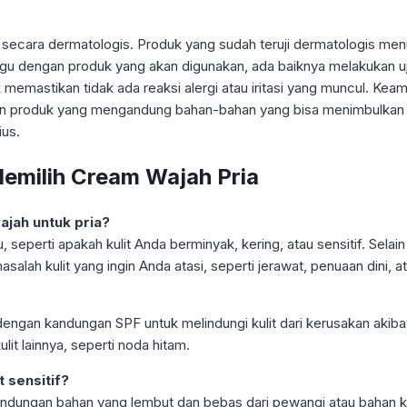
ji secara dermatologis. Produk yang sudah teruji dermatologis men
agu dengan produk yang akan digunakan, ada baiknya melakukan uji c
k memastikan tidak ada reaksi alergi atau iritasi yang muncul. K
n produk yang mengandung bahan-bahan yang bisa menimbulkan iri
ius.
milih Cream Wajah Pria
ajah untuk pria?
, seperti apakah kulit Anda berminyak, kering, atau sensitif. Sela
lah kulit yang ingin Anda atasi, seperti jerawat, penuaan dini, at
engan kandungan SPF untuk melindungi kulit dari kerusakan akibat 
it lainnya, seperti noda hitam.
 sensitif?
ndungan bahan yang lembut dan bebas dari pewangi atau bahan ki