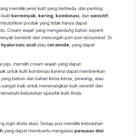
ang memiliki jenis kulit yang berbeda, dan penting
 kulit
berminyak
,
kering
,
kombinasi
, dan
sensitif
,
mbutuhkan produk yang tidak hanya dapat
medo. Cream wajah yang mengandung bahan seperti
minyak berlebih dan mencegah pori-pori tersumbat. Di
i
hyaluronic acid
atau
ceramide
, yang dapat
rea pipi, memilih cream wajah yang dapat
baik untuk kulit kombinasi karena dapat memberikan
 yang bebas dari bahan kimia keras, pewangi, atau
a
sangat baik untuk menenangkan kulit sensitif dan
emenuhi kebutuhan spesifik kulit Anda.
 ingin Anda atasi. Setiap pria memiliki kebutuhan
ah
yang dapat membantu mengatasi
penuaan dini