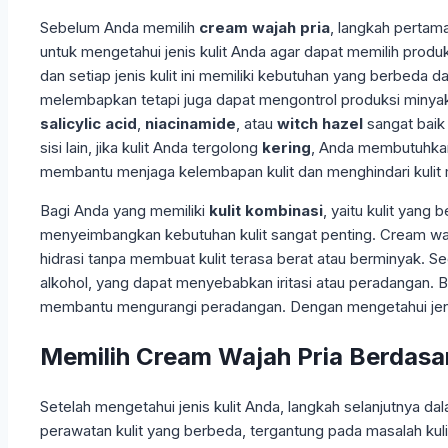
Sebelum Anda memilih
cream wajah pria
, langkah pertama
untuk mengetahui jenis kulit Anda agar dapat memilih produk
dan setiap jenis kulit ini memiliki kebutuhan yang berbeda 
melembapkan tetapi juga dapat mengontrol produksi minya
salicylic acid
,
niacinamide
, atau
witch hazel
sangat baik
sisi lain, jika kulit Anda tergolong
kering
, Anda membutuhkan
membantu menjaga kelembapan kulit dan menghindari kulit 
Bagi Anda yang memiliki
kulit kombinasi
, yaitu kulit yang
menyeimbangkan kebutuhan kulit sangat penting. Cream w
hidrasi tanpa membuat kulit terasa berat atau berminyak. 
alkohol, yang dapat menyebabkan iritasi atau peradangan. 
membantu mengurangi peradangan. Dengan mengetahui jenis 
Memilih Cream Wajah Pria Berdasa
Setelah mengetahui jenis kulit Anda, langkah selanjutnya d
perawatan kulit yang berbeda, tergantung pada masalah kul