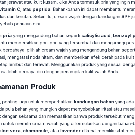
tan jerawat atau kulit kusam. Jika Anda termasuk pria yang ingin 
vitamin C
, atau
peptida
. Bahan-bahan ini dapat membantu meran
halus dan kerutan. Selain itu, cream wajah dengan kandungan
SPF
ju
nyebab penuaan dini.
 pria
yang mengandung bahan seperti
salicylic acid
,
benzoyl 
mbantu membersihkan pori-pori yang tersumbat dan mengurangi pe
ak bercahaya, pilihlah cream wajah yang mengandung bahan seper
, mengatasi noda hitam, dan memberikan efek cerah pada kulit wa
tetap lembut dan terawat. Menggunakan produk yang sesuai denga
asa lebih percaya diri dengan penampilan kulit wajah Anda.
eamanan Produk
n, penting juga untuk memperhatikan
kandungan bahan
yang ada
 pula bahan yang mungkin dapat menyebabkan iritasi atau masalah 
roduk dengan seksama dan memastikan bahwa produk tersebut men
ankan untuk memilih cream wajah yang diformulasikan dengan bahan-
aloe vera
,
chamomile
, atau
lavender
dikenal memiliki sifat m