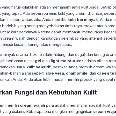
 yang harus dilakukan adalah memahami jenis kulit Anda. Setiap or
 yang tepat. Ada beberapa jenis kulit yang umum dijumpai, seperti
dalam hal perawatan. Jika Anda memiliki
kulit berminyak
, Anda me
k berlebih yang sering menyebabkan timbulnya jerawat atau ko
 untuk kulit berminyak karena dapat membantu mengurangi kadar 
 cream wajah dengan kandungan pelembap yang intensif sepert
menjadi kusam, kering, atau mengelupas.
 berminyak di area T-zone (dahi, hidung, dan dagu) dan kering di a
ajah berbahan dasar
gel
atau
light moisturizer
adalah pilihan ter
Sedangkan untuk
kulit sensitif
, pastikan Anda memilih cream wajah
Bahan-bahan alami seperti
aloe vera
,
chamomile
, dan
green te
kulit Anda, Anda akan lebih mudah memilih produk yang dapat m
rkan Fungsi dan Kebutuhan Kulit
alam memilih
cream wajah pria
adalah memahami masalah kulit yang
it yang dialami. Beberapa pria mungkin menginginkan
cream waj