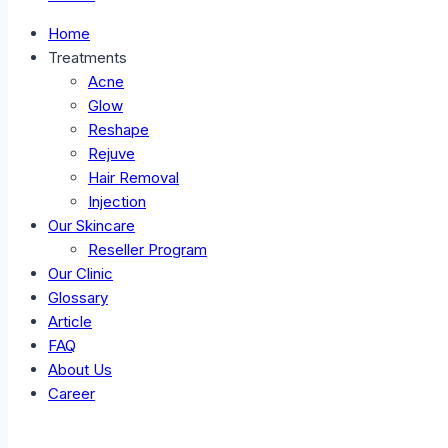
Home
Treatments
Acne
Glow
Reshape
Rejuve
Hair Removal
Injection
Our Skincare
Reseller Program
Our Clinic
Glossary
Article
FAQ
About Us
Career