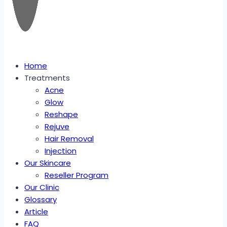
Home
Treatments
Acne
Glow
Reshape
Rejuve
Hair Removal
Injection
Our Skincare
Reseller Program
Our Clinic
Glossary
Article
FAQ