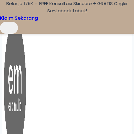
Belanja 179K = FREE Konsultasi Skincare + GRATIS Ongkir
Skip to content
Se-Jabodetabek!
Klaim Sekarang