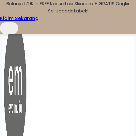
Belanja 179K = FREE Konsultasi Skincare + GRATIS Ongkir
Skip to content
Se-Jabodetabek!
Klaim Sekarang