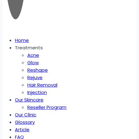
Home
Treatments
Acne
Glow
Reshape
Rejuve
Hair Removal
Injection
Our Skincare
Reseller Program
Our Clinic
Glossary
Article
FAQ