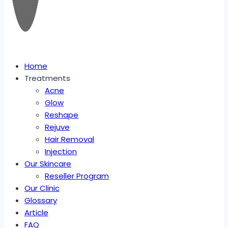
Home
Treatments
Acne
Glow
Reshape
Rejuve
Hair Removal
Injection
Our Skincare
Reseller Program
Our Clinic
Glossary
Article
FAQ