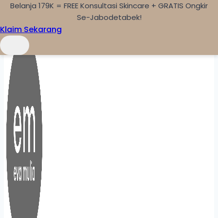
Belanja 179K = FREE Konsultasi Skincare + GRATIS Ongkir
Skip to content
Se-Jabodetabek!
Klaim Sekarang