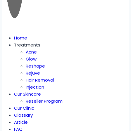
Home
Treatments
Acne
Glow
Reshape
Rejuve
Hair Removal
Injection
Our Skincare
Reseller Program
Our Clinic
Glossary
Article
FAQ