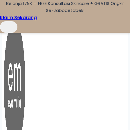
Belanja 179K = FREE Konsultasi Skincare + GRATIS Ongkir
Skip to content
Se-Jabodetabek!
Klaim Sekarang