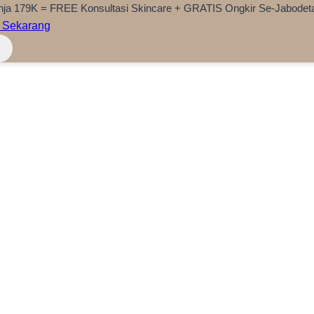
nja 179K = FREE Konsultasi Skincare + GRATIS Ongkir Se-Jabodet
 Sekarang