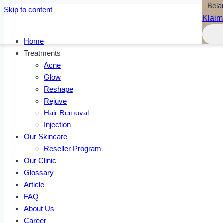
Bela
Skip to content
Klaim
Home
Treatments
Acne
Glow
Reshape
Rejuve
Hair Removal
Injection
Our Skincare
Reseller Program
Our Clinic
Glossary
Article
FAQ
About Us
Career