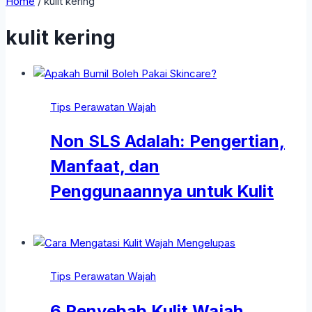
Home
/
kulit kering
kulit kering
Tips Perawatan Wajah
Non SLS Adalah: Pengertian,
Manfaat, dan
Penggunaannya untuk Kulit
Tips Perawatan Wajah
6 Penyebab Kulit Wajah