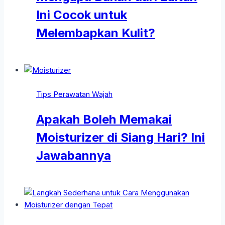
Ini Cocok untuk
Melembapkan Kulit?
Tips Perawatan Wajah
Apakah Boleh Memakai
Moisturizer di Siang Hari? Ini
Jawabannya