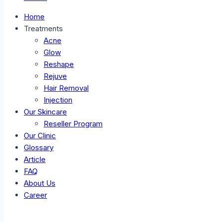
Home
Treatments
Acne
Glow
Reshape
Rejuve
Hair Removal
Injection
Our Skincare
Reseller Program
Our Clinic
Glossary
Article
FAQ
About Us
Career