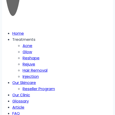
Home
Treatments
Acne
Glow
Reshape
Rejuve
Hair Removal
Injection
Our Skincare
Reseller Program
Our Clinic
Glossary
Article
FAQ