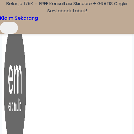
Belanja 179K = FREE Konsultasi Skincare + GRATIS Ongkir
Skip to content
Se-Jabodetabek!
Klaim Sekarang