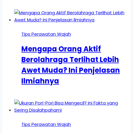
Tips Perawatan Wajah
Mengapa Orang Aktif
Berolahraga Terlihat Lebih
Awet Muda? Ini Penjelasan
Ilmiahnya
Tips Perawatan Wajah