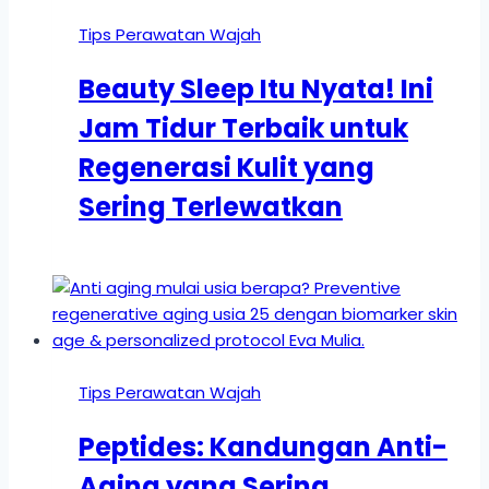
Tips Perawatan Wajah
Beauty Sleep Itu Nyata! Ini
Jam Tidur Terbaik untuk
Regenerasi Kulit yang
Sering Terlewatkan
Tips Perawatan Wajah
Peptides: Kandungan Anti-
Aging yang Sering