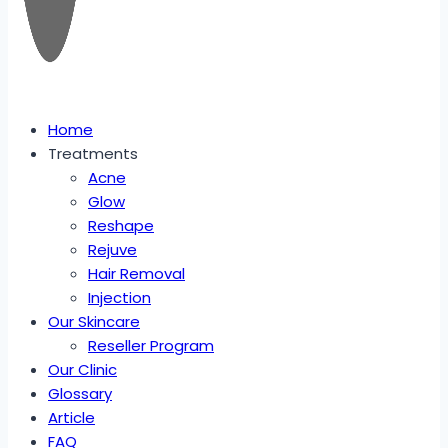
Home
Treatments
Acne
Glow
Reshape
Rejuve
Hair Removal
Injection
Our Skincare
Reseller Program
Our Clinic
Glossary
Article
FAQ