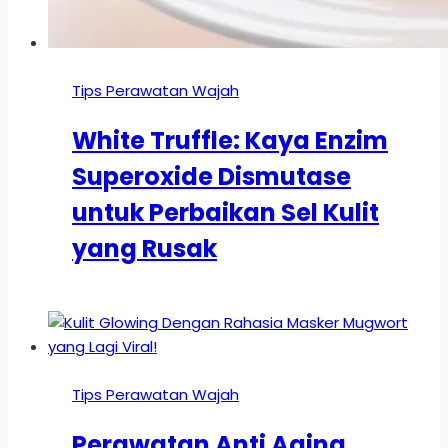
Tips Perawatan Wajah
White Truffle: Kaya Enzim
Superoxide Dismutase
untuk Perbaikan Sel Kulit
yang Rusak
Tips Perawatan Wajah
Perawatan Anti Aging