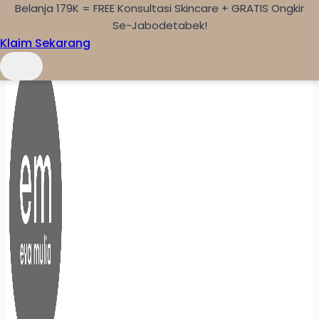
Belanja 179K = FREE Konsultasi Skincare + GRATIS Ongkir
Skip to content
Se-Jabodetabek!
Klaim Sekarang