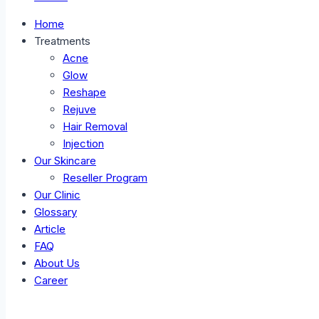
Home
Treatments
Acne
Glow
Reshape
Rejuve
Hair Removal
Injection
Our Skincare
Reseller Program
Our Clinic
Glossary
Article
FAQ
About Us
Career