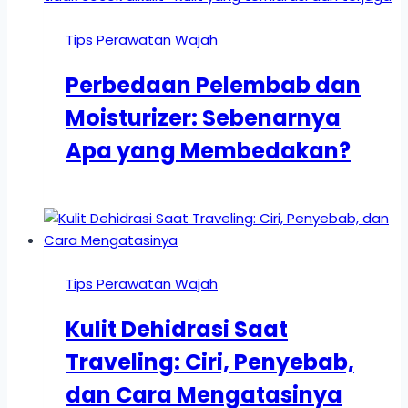
Tips Perawatan Wajah
Perbedaan Pelembab dan
Moisturizer: Sebenarnya
Apa yang Membedakan?
Tips Perawatan Wajah
Kulit Dehidrasi Saat
Traveling: Ciri, Penyebab,
dan Cara Mengatasinya