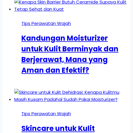
Tips Perawatan Wajah
Kandungan Moisturizer
untuk Kulit Berminyak dan
Berjerawat, Mana yang
Aman dan Efektif?
Tips Perawatan Wajah
Skincare untuk Kulit