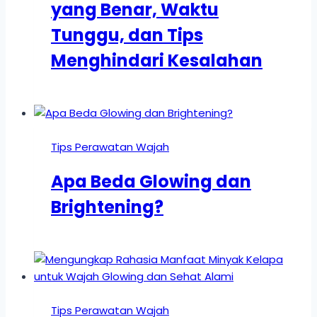
yang Benar, Waktu
Tunggu, dan Tips
Menghindari Kesalahan
Tips Perawatan Wajah
Apa Beda Glowing dan
Brightening?
Tips Perawatan Wajah