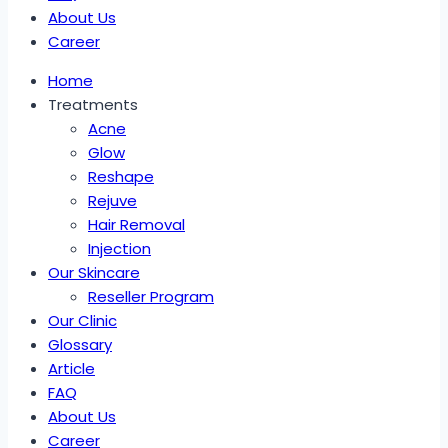
About Us
Career
Home
Treatments
Acne
Glow
Reshape
Rejuve
Hair Removal
Injection
Our Skincare
Reseller Program
Our Clinic
Glossary
Article
FAQ
About Us
Career