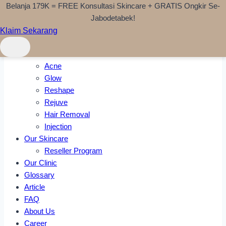
Belanja 179K = FREE Konsultasi Skincare + GRATIS Ongkir Se-
Skip to content
Jabodetabek!
Klaim Sekarang
Home
Treatments
Acne
Glow
Reshape
Rejuve
Hair Removal
Injection
Our Skincare
Reseller Program
Our Clinic
Glossary
Article
FAQ
About Us
Career