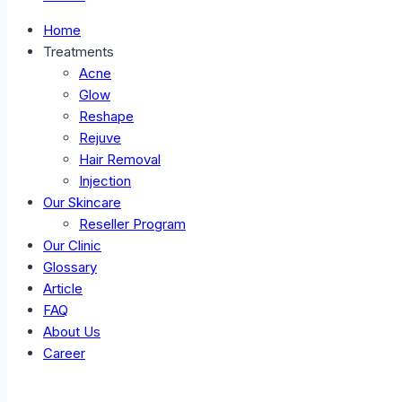
Home
Treatments
Acne
Glow
Reshape
Rejuve
Hair Removal
Injection
Our Skincare
Reseller Program
Our Clinic
Glossary
Article
FAQ
About Us
Career