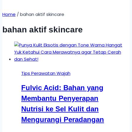
Home
/
bahan aktif skincare
bahan aktif skincare
Tips Perawatan Wajah
Fulvic Acid: Bahan yang
Membantu Penyerapan
Nutrisi ke Sel Kulit dan
Mengurangi Peradangan