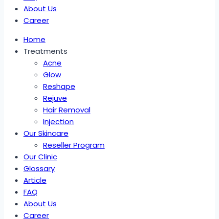
About Us
Career
Home
Treatments
Acne
Glow
Reshape
Rejuve
Hair Removal
Injection
Our Skincare
Reseller Program
Our Clinic
Glossary
Article
FAQ
About Us
Career