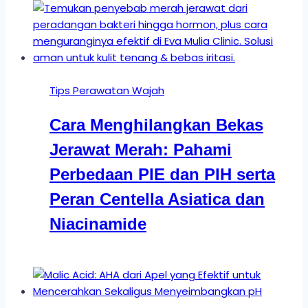
Tips Perawatan Wajah
Cara Menghilangkan Bekas
Jerawat Merah: Pahami
Perbedaan PIE dan PIH serta
Peran Centella Asiatica dan
Niacinamide