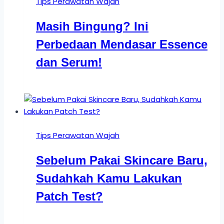
Tips Perawatan Wajah
Masih Bingung? Ini
Perbedaan Mendasar Essence
dan Serum!
Tips Perawatan Wajah
Sebelum Pakai Skincare Baru,
Sudahkah Kamu Lakukan
Patch Test?