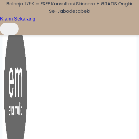
Belanja 179K = FREE Konsultasi Skincare + GRATIS Ongkir
Skip to content
Se-Jabodetabek!
Klaim Sekarang