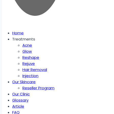
Home
Treatments
Acne
Glow
Reshape
Rejuve
Hair Removal
Injection
Our Skincare
Reseller Program
Our Clinic
Glossary
Article
FAQ