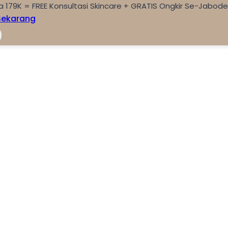
a 179K = FREE Konsultasi Skincare + GRATIS Ongkir Se-Jabod
Sekarang