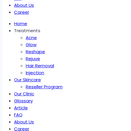
About Us
Career
Home
Treatments
Acne
Glow
Reshape
Rejuve
Hair Removal
Injection
Our Skincare
Reseller Program
Our Clinic
Glossary
Article
FAQ
About Us
Career