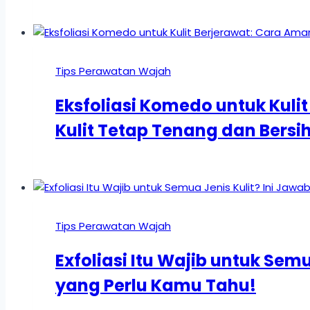
Tips Perawatan Wajah
Eksfoliasi Komedo untuk Kuli
Kulit Tetap Tenang dan Bersi
Tips Perawatan Wajah
Exfoliasi Itu Wajib untuk Sem
yang Perlu Kamu Tahu!