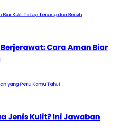
t Berjerawat: Cara Aman Biar
h
ua Jenis Kulit? Ini Jawaban