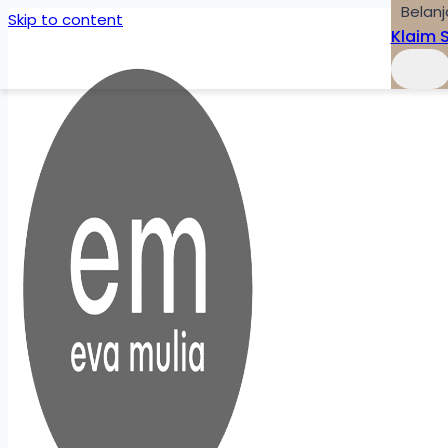
Belanj
Skip to content
Klaim 