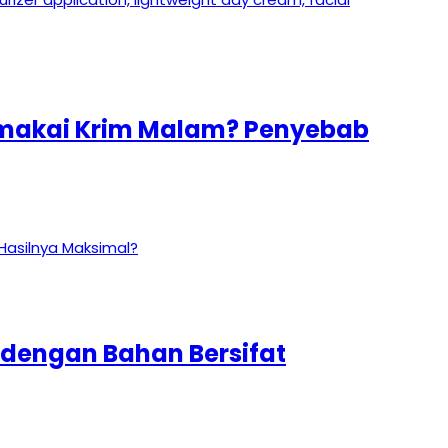
emakai Krim Malam? Penyebab
 dengan Bahan Bersifat