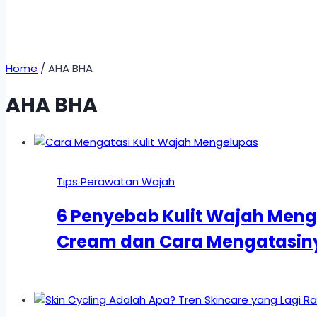
Home
/
AHA BHA
AHA BHA
Tips Perawatan Wajah
6 Penyebab Kulit Wajah Men
Cream dan Cara Mengatasin