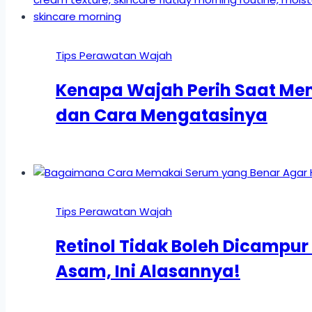
Tips Perawatan Wajah
Kenapa Wajah Perih Saat M
dan Cara Mengatasinya
Tips Perawatan Wajah
Retinol Tidak Boleh Dicampur
Asam, Ini Alasannya!