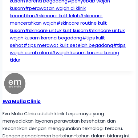
kusam karena begadang
#
penyebab wajah
kusam
#
perawatan wajah di klinik
kecantikan
#
skincare kulit lelah
#
skincare
mencerahkan wajah
#
skincare routine kulit
kusam
#
skincare untuk kulit kusam
#
skincare untuk
wajah kusam karena begadang
#
tips kulit
sehat
#
tips merawat kulit setelah begadang
#
tips
wajah cerah alami
#
wajah kusam karena kurang
tidur
Eva Mulia Clinic
Eva Mulia Clinic adalah klinik terpercaya yang
menyediakan layanan perawatan kesehatan dan
kecantikan dengan menggunakan teknologi terbaru.
Dengan pengalaman bertahun-tahun dalam bidang ini,