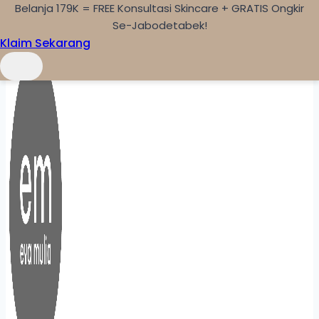
Belanja 179K = FREE Konsultasi Skincare + GRATIS Ongkir
Skip to content
Se-Jabodetabek!
Klaim Sekarang