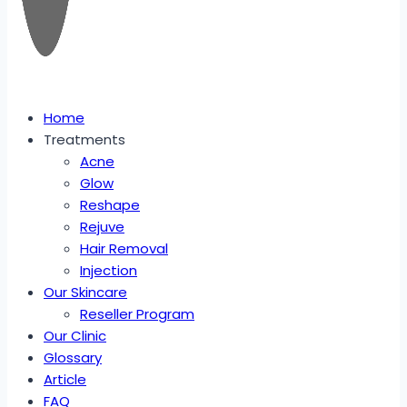
Home
Treatments
Acne
Glow
Reshape
Rejuve
Hair Removal
Injection
Our Skincare
Reseller Program
Our Clinic
Glossary
Article
FAQ