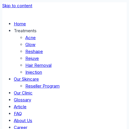
Skip to content
Home
Treatments
Acne
Glow
Reshape
Rejuve
Hair Removal
Injection
Our Skincare
Reseller Program
Our Clinic
Glossary
Article
FAQ
About Us
Career