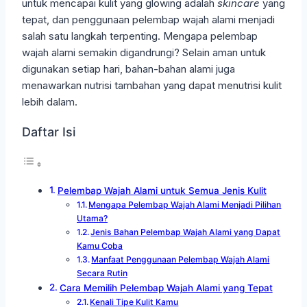
untuk mencapai kulit yang glowing adalah
skincare
yang
tepat, dan penggunaan pelembap wajah alami menjadi
salah satu langkah terpenting. Mengapa pelembap
wajah alami semakin digandrungi? Selain aman untuk
digunakan setiap hari, bahan-bahan alami juga
menawarkan nutrisi tambahan yang dapat menutrisi kulit
lebih dalam.
Daftar Isi
Pelembap Wajah Alami untuk Semua Jenis Kulit
Mengapa Pelembap Wajah Alami Menjadi Pilihan
Utama?
Jenis Bahan Pelembap Wajah Alami yang Dapat
Kamu Coba
Manfaat Penggunaan Pelembap Wajah Alami
Secara Rutin
Cara Memilih Pelembap Wajah Alami yang Tepat
Kenali Tipe Kulit Kamu