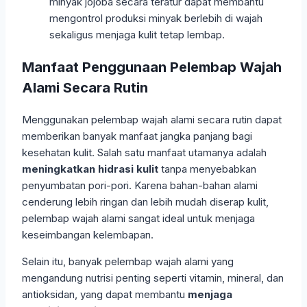
minyak jojoba secara teratur dapat membantu
mengontrol produksi minyak berlebih di wajah
sekaligus menjaga kulit tetap lembap.
Manfaat Penggunaan Pelembap Wajah
Alami Secara Rutin
Menggunakan pelembap wajah alami secara rutin dapat
memberikan banyak manfaat jangka panjang bagi
kesehatan kulit. Salah satu manfaat utamanya adalah
meningkatkan hidrasi kulit
tanpa menyebabkan
penyumbatan pori-pori. Karena bahan-bahan alami
cenderung lebih ringan dan lebih mudah diserap kulit,
pelembap wajah alami sangat ideal untuk menjaga
keseimbangan kelembapan.
Selain itu, banyak pelembap wajah alami yang
mengandung nutrisi penting seperti vitamin, mineral, dan
antioksidan, yang dapat membantu
menjaga