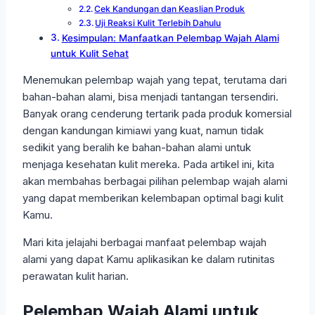
Cek Kandungan dan Keaslian Produk
Uji Reaksi Kulit Terlebih Dahulu
Kesimpulan: Manfaatkan Pelembap Wajah Alami
untuk Kulit Sehat
Menemukan pelembap wajah yang tepat, terutama dari
bahan-bahan alami, bisa menjadi tantangan tersendiri.
Banyak orang cenderung tertarik pada produk komersial
dengan kandungan kimiawi yang kuat, namun tidak
sedikit yang beralih ke bahan-bahan alami untuk
menjaga kesehatan kulit mereka. Pada artikel ini, kita
akan membahas berbagai pilihan pelembap wajah alami
yang dapat memberikan kelembapan optimal bagi kulit
Kamu.
Mari kita jelajahi berbagai manfaat pelembap wajah
alami yang dapat Kamu aplikasikan ke dalam rutinitas
perawatan kulit harian.
Pelembap Wajah Alami untuk