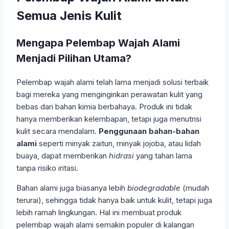
Semua Jenis Kulit
Mengapa Pelembap Wajah Alami
Menjadi Pilihan Utama?
Pelembap wajah alami telah lama menjadi solusi terbaik
bagi mereka yang menginginkan perawatan kulit yang
bebas dari bahan kimia berbahaya. Produk ini tidak
hanya memberikan kelembapan, tetapi juga menutrisi
kulit secara mendalam.
Penggunaan bahan-bahan
alami
seperti minyak zaitun, minyak jojoba, atau lidah
buaya, dapat memberikan
hidrasi
yang tahan lama
tanpa risiko iritasi.
Bahan alami juga biasanya lebih
biodegradable
(mudah
terurai), sehingga tidak hanya baik untuk kulit, tetapi juga
lebih ramah lingkungan. Hal ini membuat produk
pelembap wajah alami semakin populer di kalangan