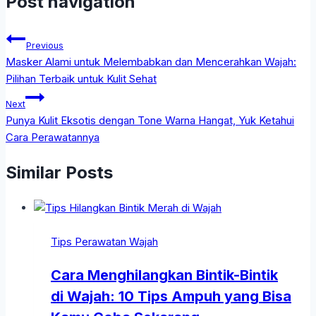
Post navigation
Previous
Masker Alami untuk Melembabkan dan Mencerahkan Wajah:
Pilihan Terbaik untuk Kulit Sehat
Next
Punya Kulit Eksotis dengan Tone Warna Hangat, Yuk Ketahui
Cara Perawatannya
Similar Posts
Tips Perawatan Wajah
Cara Menghilangkan Bintik-Bintik
di Wajah: 10 Tips Ampuh yang Bisa