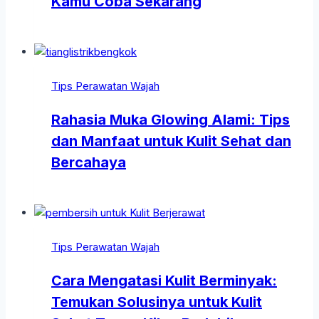
Kamu Coba Sekarang
Tips Perawatan Wajah
Rahasia Muka Glowing Alami: Tips
dan Manfaat untuk Kulit Sehat dan
Bercahaya
Tips Perawatan Wajah
Cara Mengatasi Kulit Berminyak:
Temukan Solusinya untuk Kulit