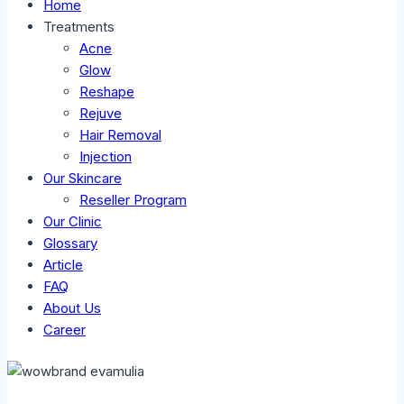
Home
Treatments
Acne
Glow
Reshape
Rejuve
Hair Removal
Injection
Our Skincare
Reseller Program
Our Clinic
Glossary
Article
FAQ
About Us
Career