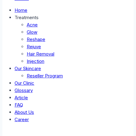
Home
Treatments
Acne
Glow
Reshape
Rejuve
Hair Removal
Injection
Our Skincare
Reseller Program
Our Clinic
Glossary
Article
FAQ
About Us
Career