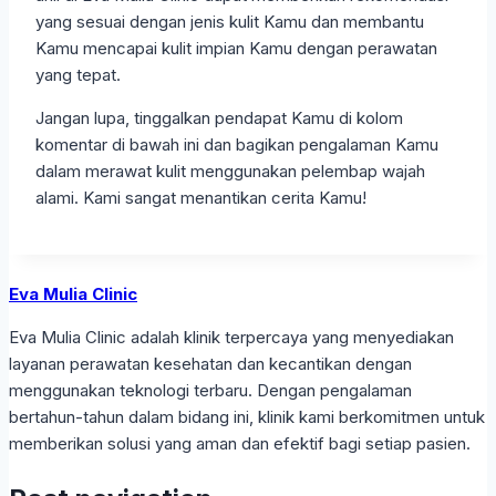
yang sesuai dengan jenis kulit Kamu dan membantu
Kamu mencapai kulit impian Kamu dengan perawatan
yang tepat.
Jangan lupa, tinggalkan pendapat Kamu di kolom
komentar di bawah ini dan bagikan pengalaman Kamu
dalam merawat kulit menggunakan pelembap wajah
alami. Kami sangat menantikan cerita Kamu!
Eva Mulia Clinic
Eva Mulia Clinic adalah klinik terpercaya yang menyediakan
layanan perawatan kesehatan dan kecantikan dengan
menggunakan teknologi terbaru. Dengan pengalaman
bertahun-tahun dalam bidang ini, klinik kami berkomitmen untuk
memberikan solusi yang aman dan efektif bagi setiap pasien.