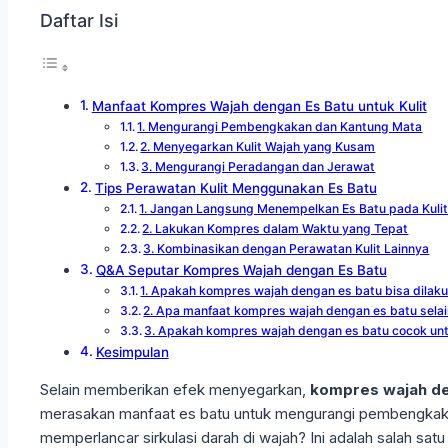
Daftar Isi
Manfaat Kompres Wajah dengan Es Batu untuk Kulit
1. Mengurangi Pembengkakan dan Kantung Mata
2. Menyegarkan Kulit Wajah yang Kusam
3. Mengurangi Peradangan dan Jerawat
Tips Perawatan Kulit Menggunakan Es Batu
1. Jangan Langsung Menempelkan Es Batu pada Kuli
2. Lakukan Kompres dalam Waktu yang Tepat
3. Kombinasikan dengan Perawatan Kulit Lainnya
Q&A Seputar Kompres Wajah dengan Es Batu
1. Apakah kompres wajah dengan es batu bisa dilaku
2. Apa manfaat kompres wajah dengan es batu selai
3. Apakah kompres wajah dengan es batu cocok untu
Kesimpulan
Selain memberikan efek menyegarkan,
kompres wajah de
merasakan manfaat es batu untuk mengurangi pembengkak
memperlancar sirkulasi darah di wajah? Ini adalah salah sa