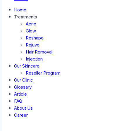
Home
Treatments
Acne
Glow
Reshape
Rejuve
Hair Removal
Injection
Our Skincare
Reseller Program
Our Clinic
Glossary
Article
FAQ
About Us
Career