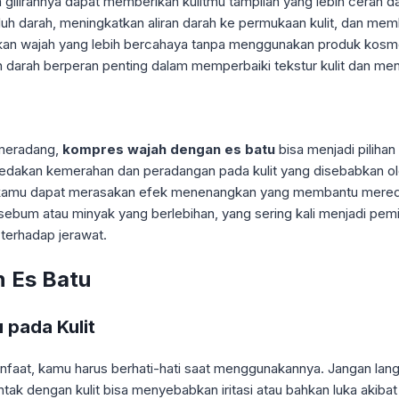
a gilirannya dapat memberikan kulitmu tampilan yang lebih cera
uh darah, meningkatkan aliran darah ke permukaan kulit, dan mem
kan wajah yang lebih bercahaya tanpa menggunakan produk kosm
n darah berperan penting dalam memperbaiki tekstur kulit dan meni
 meradang,
kompres wajah dengan es batu
bisa menjadi piliha
eredakan kemerahan dan peradangan pada kulit yang disebabkan ol
it, kamu dapat merasakan efek menenangkan yang membantu me
bum atau minyak yang berlebihan, yang sering kali menjadi pemic
 terhadap jerawat.
 Es Batu
 pada Kulit
faat, kamu harus berhati-hati saat menggunakannya. Jangan lan
ak dengan kulit bisa menyebabkan iritasi atau bahkan luka akibat 