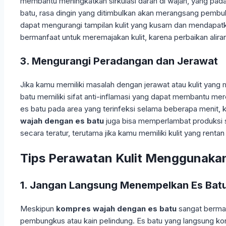
membantu meningkatkan sirkulasi darah di wajah, yang pad
batu, rasa dingin yang ditimbulkan akan merangsang pembul
dapat mengurangi tampilan kulit yang kusam dan mendapat
bermanfaat untuk meremajakan kulit, karena perbaikan alira
3. Mengurangi Peradangan dan Jerawat
Jika kamu memiliki masalah dengan jerawat atau kulit yang
batu memiliki sifat anti-inflamasi yang dapat membantu m
es batu pada area yang terinfeksi selama beberapa men
wajah dengan es batu
juga bisa memperlambat produksi se
secara teratur, terutama jika kamu memiliki kulit yang rentan
Tips Perawatan Kulit Menggunakan
1. Jangan Langsung Menempelkan Es Batu
Meskipun
kompres wajah dengan es batu
sangat berman
pembungkus atau kain pelindung. Es batu yang langsung kont