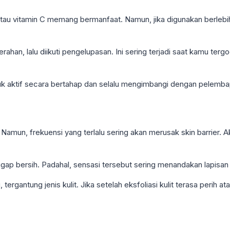
tau vitamin C memang bermanfaat. Namun, jika digunakan berlebihan
merahan, lalu diikuti pengelupasan. Ini sering terjadi saat kamu t
aktif secara bertahap dan selalu mengimbangi dengan pelembap 
Namun, frekuensi yang terlalu sering akan merusak skin barrier. Ak
ggap bersih. Padahal, sensasi tersebut sering menandakan lapisan p
tergantung jenis kulit. Jika setelah eksfoliasi kulit terasa perih at