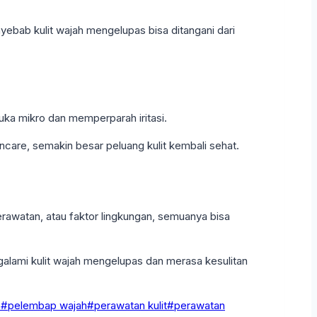
yebab kulit wajah mengelupas bisa ditangani dari
uka mikro dan memperparah iritasi.
incare, semakin besar peluang kulit kembali sehat.
erawatan, atau faktor lingkungan, semuanya bisa
alami kulit wajah mengelupas dan merasa kesulitan
s
#
pelembap wajah
#
perawatan kulit
#
perawatan