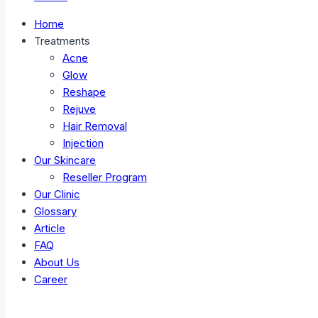
Home
Treatments
Acne
Glow
Reshape
Rejuve
Hair Removal
Injection
Our Skincare
Reseller Program
Our Clinic
Glossary
Article
FAQ
About Us
Career