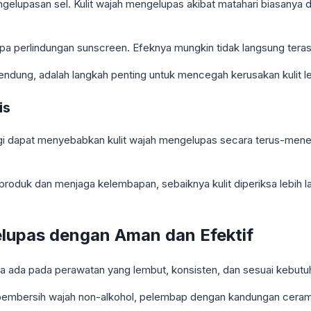
gelupasan sel. Kulit wajah mengelupas akibat matahari biasanya 
n tanpa perlindungan sunscreen. Efeknya mungkin tidak langsung ter
ung, adalah langkah penting untuk mencegah kerusakan kulit leb
is
ergi dapat menyebabkan kulit wajah mengelupas secara terus-mener
roduk dan menjaga kelembapan, sebaiknya kulit diperiksa lebih l
lupas dengan Aman dan Efektif
ya ada pada perawatan yang lembut, konsisten, dan sesuai kebutuh
pembersih wajah non-alkohol, pelembap dengan kandungan ceramid