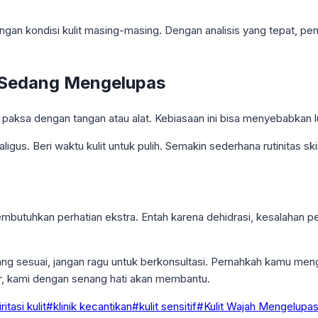
ngan kondisi kulit masing-masing. Dengan analisis yang tepat, pen
it Sedang Mengelupas
 paksa dengan tangan atau alat. Kebiasaan ini bisa menyebabkan l
igus. Beri waktu kulit untuk pulih. Semakin sederhana rutinitas sk
mbutuhkan perhatian ekstra. Entah karena dehidrasi, kesalahan p
g sesuai, jangan ragu untuk berkonsultasi. Pernahkah kamu meng
, kami dengan senang hati akan membantu.
iritasi kulit
#
klinik kecantikan
#
kulit sensitif
#
Kulit Wajah Mengelupa