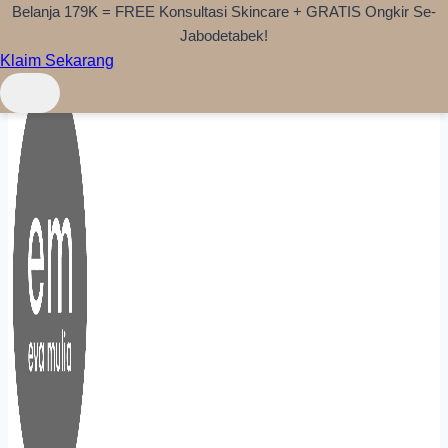
Belanja 179K = FREE Konsultasi Skincare + GRATIS Ongkir Se-
Skip to content
Jabodetabek!
Klaim Sekarang