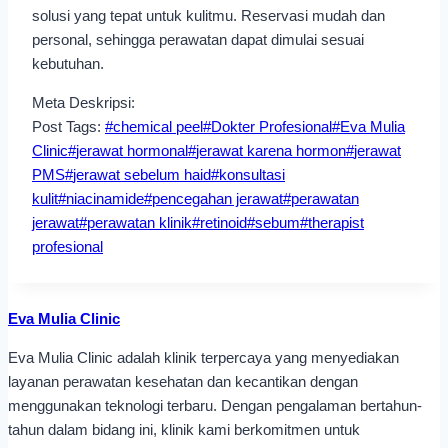
solusi yang tepat untuk kulitmu. Reservasi mudah dan
personal, sehingga perawatan dapat dimulai sesuai
kebutuhan.
Meta Deskripsi:
Post Tags:
#
chemical peel
#
Dokter Profesional
#
Eva Mulia
Clinic
#
jerawat hormonal
#
jerawat karena hormon
#
jerawat
PMS
#
jerawat sebelum haid
#
konsultasi
kulit
#
niacinamide
#
pencegahan jerawat
#
perawatan
jerawat
#
perawatan klinik
#
retinoid
#
sebum
#
therapist
profesional
Eva Mulia Clinic
Eva Mulia Clinic adalah klinik terpercaya yang menyediakan
layanan perawatan kesehatan dan kecantikan dengan
menggunakan teknologi terbaru. Dengan pengalaman bertahun-
tahun dalam bidang ini, klinik kami berkomitmen untuk