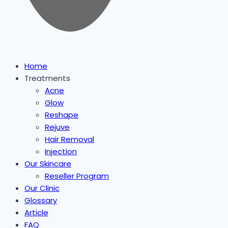
Home
Treatments
Acne
Glow
Reshape
Rejuve
Hair Removal
Injection
Our Skincare
Reseller Program
Our Clinic
Glossary
Article
FAQ