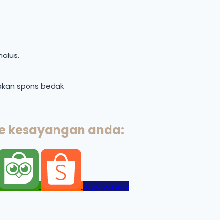
halus.
akan spons bedak
ce kesayangan anda:
Logo Lazada