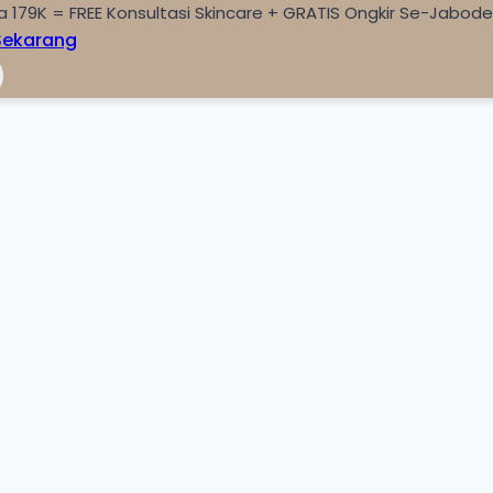
a 179K = FREE Konsultasi Skincare + GRATIS Ongkir Se-Jabod
Sekarang