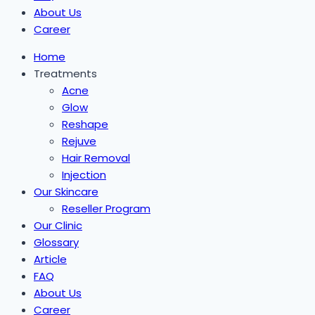
About Us
Career
Home
Treatments
Acne
Glow
Reshape
Rejuve
Hair Removal
Injection
Our Skincare
Reseller Program
Our Clinic
Glossary
Article
FAQ
About Us
Career