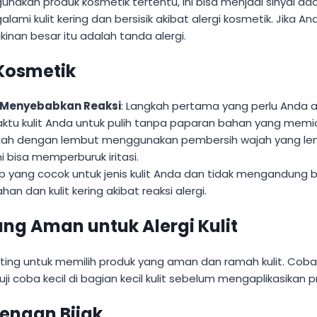
akan produk kosmetik tertentu, ini bisa menjadi sinyal adan
ami kulit kering dan bersisik akibat alergi kosmetik. Jika A
nan besar itu adalah tanda alergi.
Kosmetik
 Menyebabkan Reaksi
: Langkah pertama yang perlu Anda
aktu kulit Anda untuk pulih tanpa paparan bahan yang memic
ajah dengan lembut menggunakan pembersih wajah yang le
ni bisa memperburuk iritasi.
bap yang cocok untuk jenis kulit Anda dan tidak mengandun
an kulit kering akibat reaksi alergi.
g Aman untuk Alergi Kulit
enting untuk memilih produk yang aman dan ramah kulit. Cob
uji coba kecil di bagian kecil kulit sebelum mengaplikasikan
engan Bijak