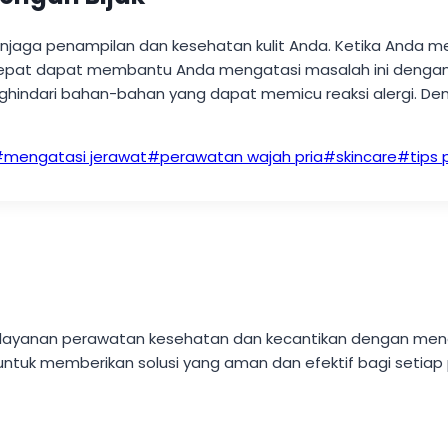
jaga penampilan dan kesehatan kulit Anda. Ketika Anda men
tepat dapat membantu Anda mengatasi masalah ini dengan ef
ghindari bahan-bahan yang dapat memicu reaksi alergi. Den
#
mengatasi jerawat
#
perawatan wajah pria
#
skincare
#
tips
akan layanan perawatan kesehatan dan kecantikan dengan m
untuk memberikan solusi yang aman dan efektif bagi setiap 