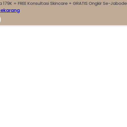
a 179K = FREE Konsultasi Skincare + GRATIS Ongkir Se-Jabod
Sekarang