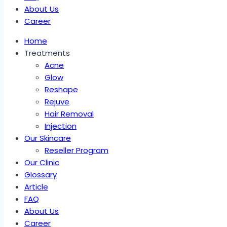
About Us
Career
Home
Treatments
Acne
Glow
Reshape
Rejuve
Hair Removal
Injection
Our Skincare
Reseller Program
Our Clinic
Glossary
Article
FAQ
About Us
Career