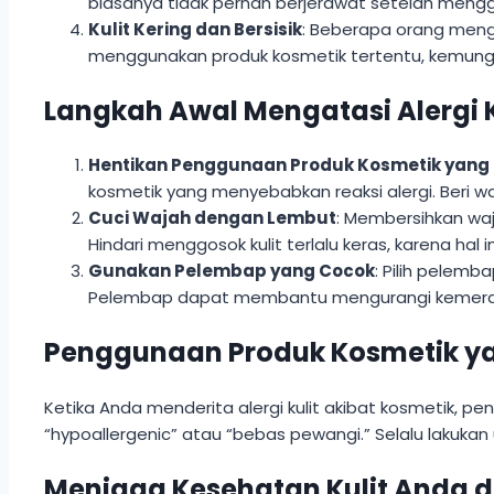
biasanya tidak pernah berjerawat setelah menggun
Kulit Kering dan Bersisik
: Beberapa orang mengal
menggunakan produk kosmetik tertentu, kemungki
Langkah Awal Mengatasi Alergi 
Hentikan Penggunaan Produk Kosmetik yang
kosmetik yang menyebabkan reaksi alergi. Beri w
Cuci Wajah dengan Lembut
: Membersihkan w
Hindari menggosok kulit terlalu keras, karena hal i
Gunakan Pelembap yang Cocok
: Pilih pelem
Pelembap dapat membantu mengurangi kemerahan d
Penggunaan Produk Kosmetik yan
Ketika Anda menderita alergi kulit akibat kosmetik, p
“hypoallergenic” atau “bebas pewangi.” Selalu lakukan 
Menjaga Kesehatan Kulit Anda d