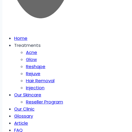
Home
Treatments
Acne
Glow
Reshape
Rejuve
Hair Removal
Injection
Our Skincare
Reseller Program
Our Clinic
Glossary
Article
FAQ