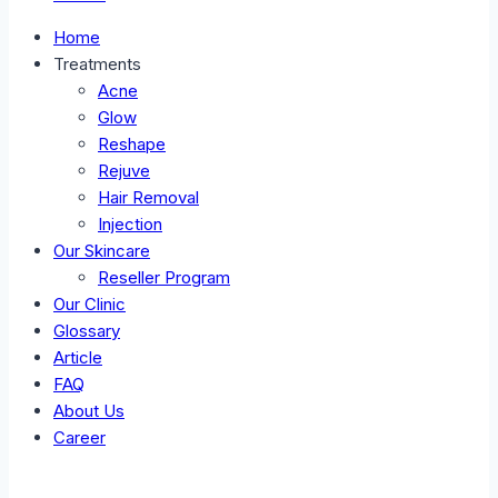
Home
Treatments
Acne
Glow
Reshape
Rejuve
Hair Removal
Injection
Our Skincare
Reseller Program
Our Clinic
Glossary
Article
FAQ
About Us
Career