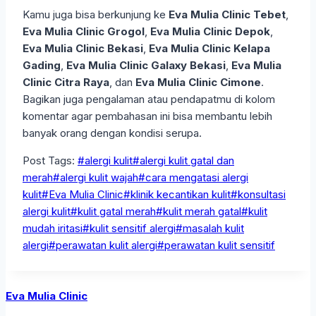
Kamu juga bisa berkunjung ke
Eva Mulia Clinic Tebet
,
Eva Mulia Clinic Grogol
,
Eva Mulia Clinic Depok
,
Eva Mulia Clinic Bekasi
,
Eva Mulia Clinic Kelapa
Gading
,
Eva Mulia Clinic Galaxy Bekasi
,
Eva Mulia
Clinic Citra Raya
, dan
Eva Mulia Clinic Cimone
.
Bagikan juga pengalaman atau pendapatmu di kolom
komentar agar pembahasan ini bisa membantu lebih
banyak orang dengan kondisi serupa.
Post Tags:
#
alergi kulit
#
alergi kulit gatal dan
merah
#
alergi kulit wajah
#
cara mengatasi alergi
kulit
#
Eva Mulia Clinic
#
klinik kecantikan kulit
#
konsultasi
alergi kulit
#
kulit gatal merah
#
kulit merah gatal
#
kulit
mudah iritasi
#
kulit sensitif alergi
#
masalah kulit
alergi
#
perawatan kulit alergi
#
perawatan kulit sensitif
Eva Mulia Clinic