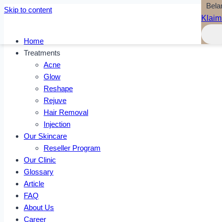
Bela
Skip to content
Klaim
Home
Treatments
Acne
Glow
Reshape
Rejuve
Hair Removal
Injection
Our Skincare
Reseller Program
Our Clinic
Glossary
Article
FAQ
About Us
Career