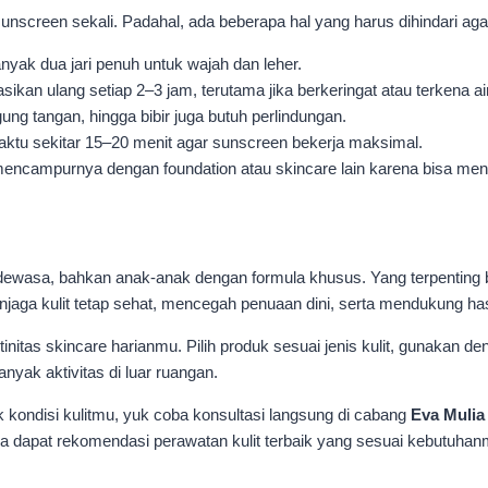
creen sekali. Padahal, ada beberapa hal yang harus dihindari aga
ak dua jari penuh untuk wajah dan leher.
ikan ulang setiap 2–3 jam, terutama jika berkeringat atau terkena air
gung tangan, hingga bibir juga butuh perlindungan.
aktu sekitar 15–20 menit agar sunscreen bekerja maksimal.
ncampurnya dengan foundation atau skincare lain karena bisa mengu
wasa, bahkan anak-anak dengan formula khusus. Yang terpenting buk
menjaga kulit tetap sehat, mencegah penuaan dini, serta mendukung ha
itas skincare harianmu. Pilih produk sesuai jenis kulit, gunakan d
anyak aktivitas di luar ruangan.
kondisi kulitmu, yuk coba konsultasi langsung di cabang
Eva Mulia
sa dapat rekomendasi perawatan kulit terbaik yang sesuai kebutuhan