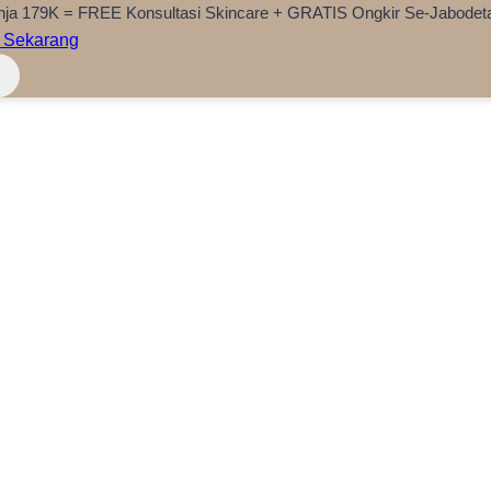
nja 179K = FREE Konsultasi Skincare + GRATIS Ongkir Se-Jabodet
 Sekarang