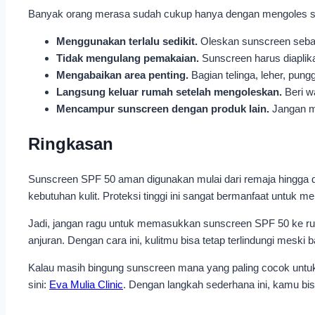
Banyak orang merasa sudah cukup hanya dengan mengoles suns
Menggunakan terlalu sedikit.
Oleskan sunscreen sebany
Tidak mengulang pemakaian.
Sunscreen harus diaplikas
Mengabaikan area penting.
Bagian telinga, leher, pung
Langsung keluar rumah setelah mengoleskan.
Beri w
Mencampur sunscreen dengan produk lain.
Jangan me
Ringkasan
Sunscreen SPF 50 aman digunakan mulai dari remaja hingga de
kebutuhan kulit. Proteksi tinggi ini sangat bermanfaat untuk 
Jadi, jangan ragu untuk memasukkan sunscreen SPF 50 ke rutin
anjuran. Dengan cara ini, kulitmu bisa tetap terlindungi meski b
Kalau masih bingung sunscreen mana yang paling cocok untuk 
sini:
Eva Mulia Clinic
. Dengan langkah sederhana ini, kamu bi