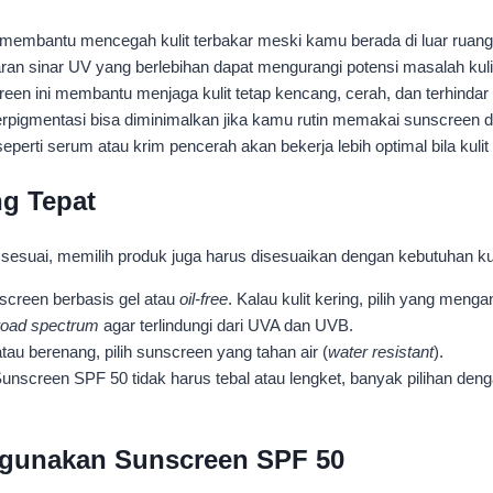
embantu mencegah kulit terbakar meski kamu berada di luar ruang
ran sinar UV yang berlebihan dapat mengurangi potensi masalah kuli
reen ini membantu menjaga kulit tetap kencang, cerah, dan terhindar 
erpigmentasi bisa diminimalkan jika kamu rutin memakai sunscreen d
rti serum atau krim pencerah akan bekerja lebih optimal bila kulit 
ng Tepat
uai, memilih produk juga harus disesuaikan dengan kebutuhan kulit.
nscreen berbasis gel atau
oil-free
. Kalau kulit kering, pilih yang me
road spectrum
agar terlindungi dari UVA dan UVB.
tau berenang, pilih sunscreen yang tahan air (
water resistant
).
unscreen SPF 50 tidak harus tebal atau lengket, banyak pilihan de
nggunakan Sunscreen SPF 50