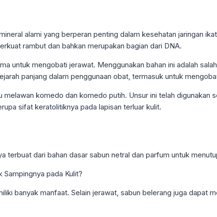
neral alami yang berperan penting dalam kesehatan jaringan ikat, k
rkuat rambut dan bahkan merupakan bagian dari DNA.
ama untuk mengobati jerawat. Menggunakan bahan ini adalah salah
 sejarah panjang dalam penggunaan obat, termasuk untuk mengobat
melawan komedo dan komedo putih. Unsur ini telah digunakan sej
upa sifat keratolitiknya pada lapisan terluar kulit.
 terbuat dari bahan dasar sabun netral dan parfum untuk menut
iki banyak manfaat. Selain jerawat, sabun belerang juga dapat me