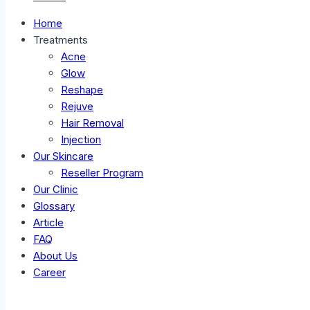
Home
Treatments
Acne
Glow
Reshape
Rejuve
Hair Removal
Injection
Our Skincare
Reseller Program
Our Clinic
Glossary
Article
FAQ
About Us
Career