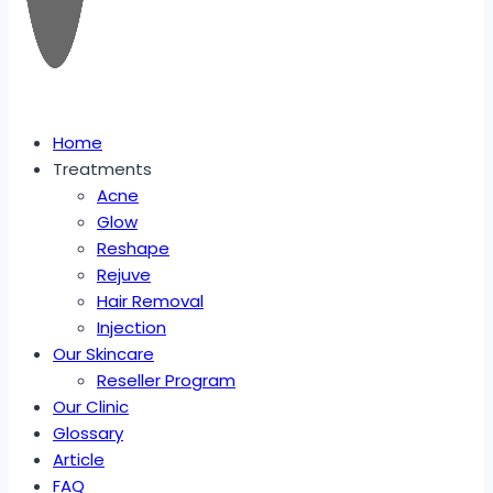
Home
Treatments
Acne
Glow
Reshape
Rejuve
Hair Removal
Injection
Our Skincare
Reseller Program
Our Clinic
Glossary
Article
FAQ