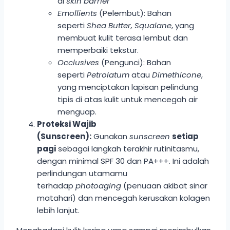
di
skin barrier
Emollients
(Pelembut): Bahan
seperti
Shea Butter, Squalane
, yang
membuat kulit terasa lembut dan
memperbaiki tekstur.
Occlusives
(Pengunci): Bahan
seperti
Petrolatum
atau
Dimethicone
,
yang menciptakan lapisan pelindung
tipis di atas kulit untuk mencegah air
menguap.
Proteksi Wajib
(Sunscreen):
Gunakan
sunscreen
setiap
pagi
sebagai langkah terakhir rutinitasmu,
dengan minimal SPF 30 dan PA+++. Ini adalah
perlindungan utamamu
terhadap
photoaging
(penuaan akibat sinar
matahari) dan mencegah kerusakan kolagen
lebih lanjut.