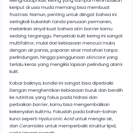
Menghadapi kulit kering yang sampai menimbulkan
keriput di usia muda memang bisa membuat
frustrasi. Namun, penting untuk diingat bahwa ini
seringkali bukanlah tanda penuaan permanen,
melainkan sinyal kuat bahwa
skin barrier
kamu
sedang terganggu. Penyebab kulit kering ini sangat
multifaktor, mulai dari kebiasaan mencuci muka
dengan air panas, paparan sinar matahari tanpa
perlindungan, hingga penggunaan
skincare
yang
terlalu keras yang mengikis lapisan pelindung alami
kulit.
Kabar baiknya, kondisi ini sangat bisa diperbaiki.
Dengan menghentikan kebiasaan buruk dan beralih
ke rutinitas yang fokus pada hidrasi dan
perbaikan
barrier
, kamu bisa mengembalikan
kekenyalan kulitmu. Fokuslah pada bahan-bahan
kunci seperti
Hyaluronic Acid
untuk mengisi air,
dan
Ceramides
untuk memperbaiki struktur lipid,
serta jangan pernah