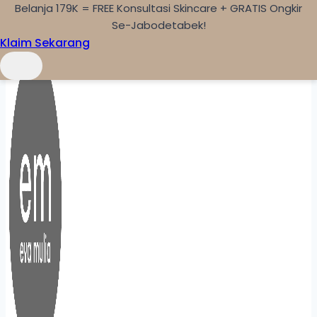
Belanja 179K = FREE Konsultasi Skincare + GRATIS Ongkir
Skip to content
Se-Jabodetabek!
Klaim Sekarang